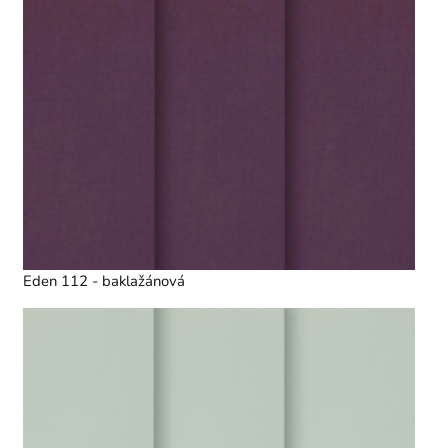
Eden 112 - baklažánová