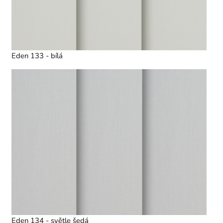
Eden 133 - bílá
Eden 134 - světle šedá