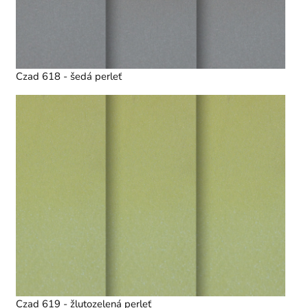
Czad 618 - šedá perleť
Czad 619 - žlutozelená perleť