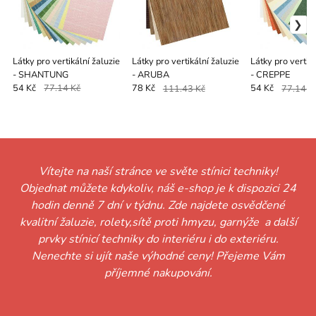
Látky pro vertikální žaluzie
Látky pro vertikální žaluzie
Látky pro vertiká
- SHANTUNG
- ARUBA
- CREPPE
54 Kč
77.14 Kč
78 Kč
111.43 Kč
54 Kč
77.14 K
Vítejte na naší stránce ve světe stínici techniky!
Objednat můžete kdykoliv, náš e-shop je k dispozici 24
hodin denně 7 dní v týdnu. Zde najdete osvědčené
kvalitní žaluzie, rolety,sítě proti hmyzu, garnýže a další
prvky stínicí techniky do interiéru i do exteriéru.
Nenechte si ujít naše výhodné ceny! Přejeme Vám
příjemné nakupování.