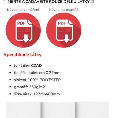
!!! MĚŘTE A ZADÁVEJTE POUZE DÉLKU LÁTKY !!!
Specifikace látky
typ látky:
CZAD
tloušťka látky: cca 0,37mm
složení: 100% POLYESTER
gramáž: 250g/m2
šířka látek: 127mm/89mm