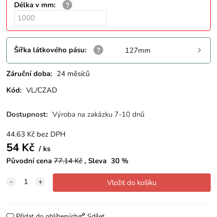
Délka v mm
:
Šířka látkového pásu
:
127mm
Záruční doba:
24 měsíců
Kód:
VL/CZAD
Dostupnost:
Výroba na zakázku 7-10 dnů
44.63
Kč
bez DPH
54
Kč
ks
Původní cena
77.14
Kč
Sleva
30
%
Přidat do oblíbených
Sdílet