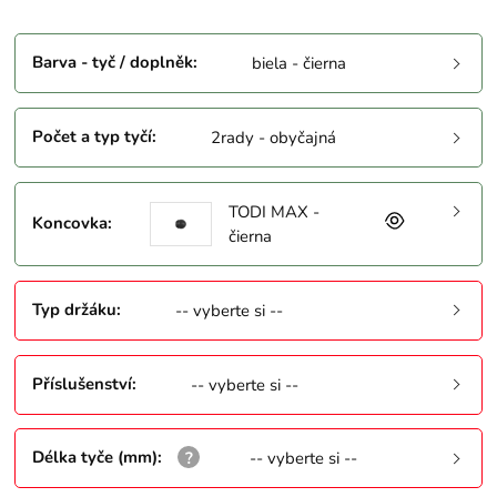
Barva - tyč / doplněk
:
biela - čierna
Počet a typ tyčí
:
2rady - obyčajná
TODI MAX -
Koncovka
:
čierna
Typ držáku
:
-- vyberte si --
Příslušenství
:
-- vyberte si --
Délka tyče (mm)
:
-- vyberte si --