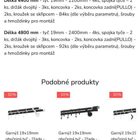
Délka 4400 mm
- tyč 19mm - 2200mm - 4ks, spojka tyče – 2
ks, držák dvojitý - 3ks, koncovka - 2ks, koncovka zadní(PULLO) -
2ks, kroužek se skřipcem - 84ks (dle výběru parametru), šrouby
a hmoždinky pro montáž
Délka 4800 mm
- tyč 19mm - 2400mm - 4ks, spojka tyče – 2
ks, držák dvojitý - 3ks, koncovka - 2ks, koncovka zadní(PULLO) -
2ks, kroužek se skřipcem - 92ks (dle výběru parametru), šrouby
a hmoždinky pro montáž
Podobné produkty
- 30%
- 30%
- 30%
Garnýž 19x19mm
Garnýž 19x19mm
Garnýž 19x19
obyčejná tyč - 2řada -
obyčejná tyč - 2řada -
obyčejná tyč - 2