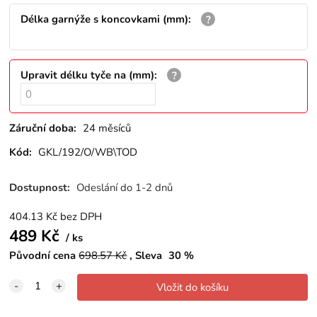
Délka garnýže s koncovkami (mm)
:
Upravit délku tyče na (mm)
:
Záruční doba:
24 měsíců
Kód:
GKL/192/O/WB\TOD
Dostupnost:
Odeslání do 1-2 dnů
404.13
Kč
bez DPH
489
Kč
ks
Původní cena
698.57
Kč
Sleva
30
%