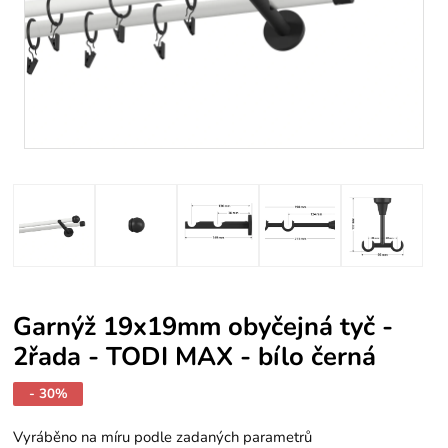
Garnýž 19x19mm obyčejná tyč -
2řada - TODI MAX - bílo černá
- 30%
Vyráběno na míru podle zadaných parametrů