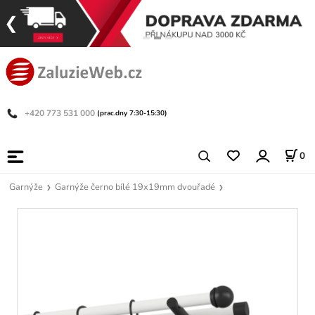
+420 773 531 000
(prac.dny 7:30-15:30)
0
Garnýže
Garnýže černo bílé 19x19mm dvouřadé