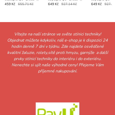
PULLO - černo bílá
PARIS - černá
PARIS - černo bí
459 Kč
655.71 Kč
649 Kč
927.14 Kč
649 Kč
927.14
Vítejte na naší stránce ve světe stínici techniky!
Objednat můžete kdykoliv, náš e-shop je k dispozici 24
hodin denně 7 dní v týdnu. Zde najdete osvědčené
kvalitní žaluzie, rolety,sítě proti hmyzu, garnýže a další
prvky stínicí techniky do interiéru i do exteriéru.
Nenechte si ujít naše výhodné ceny! Přejeme Vám
příjemné nakupování.