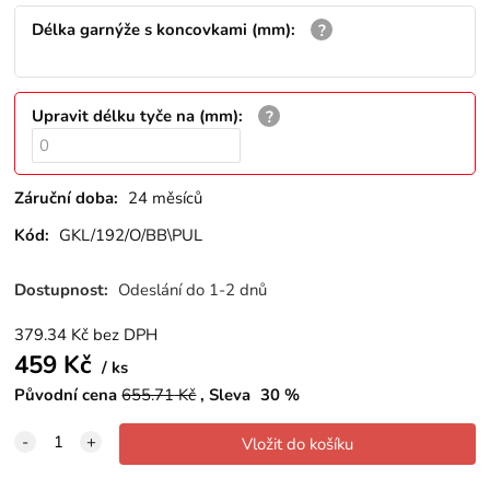
Délka garnýže s koncovkami (mm)
:
Upravit délku tyče na (mm)
:
Záruční doba:
24 měsíců
Kód:
GKL/192/O/BB\PUL
Dostupnost:
Odeslání do 1-2 dnů
379.34
Kč
bez DPH
459
Kč
ks
Původní cena
655.71
Kč
Sleva
30
%