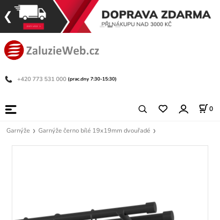
+420 773 531 000
(prac.dny 7:30-15:30)
0
Garnýže
Garnýže černo bílé 19x19mm dvouřadé