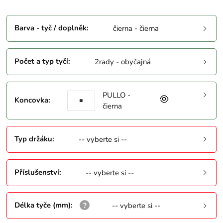
Barva - tyč / doplněk
:
čierna - čierna
Počet a typ tyčí
:
2rady - obyčajná
PULLO -
Koncovka
:
čierna
Typ držáku
:
-- vyberte si --
Příslušenství
:
-- vyberte si --
Délka tyče (mm)
:
-- vyberte si --