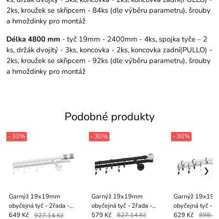
2ks, kroužek se skřipcem - 84ks (dle výběru parametru), šrouby
a hmoždinky pro montáž
Délka 4800 mm
- tyč 19mm - 2400mm - 4ks, spojka tyče – 2
ks, držák dvojitý - 3ks, koncovka - 2ks, koncovka zadní(PULLO) -
2ks, kroužek se skřipcem - 92ks (dle výběru parametru), šrouby
a hmoždinky pro montáž
Podobné produkty
- 30%
- 30%
- 30%
Garnýž 19x19mm
Garnýž 19x19mm
Garnýž 19x19
obyčejná tyč - 2řada -
obyčejná tyč - 2řada -
obyčejná tyč - 
KVADRAT - bílá
KOULE CRYSTAL - černá
- bílo černá
649 Kč
927.14 Kč
579 Kč
827.14 Kč
629 Kč
898.57