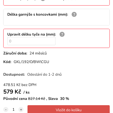
Délka garnýže s koncovkami (mm)
:
Upravit délku tyče na (mm)
:
Záruční doba:
24 měsíců
Kód:
GKL/192/O/BW\CGU
Dostupnost:
Odeslání do 1-2 dnů
478.51
Kč
bez DPH
579
Kč
ks
Původní cena
827.14
Kč
Sleva
30
%