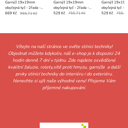
Garnýž 19x19mm
Garnýž 19x19mm
Garnýž 19x19
obyčejná tyč - 2řada -
obyčejná tyč - 2řada -
obyčejná tyč - 2
SFERA - černo bílá
CYLINDR CRYSTAL - černá
CYLINDR CRYST
669 Kč
955.71 Kč
529 Kč
755.71 Kč
529 Kč
755.71
bílá
Vítejte na naší stránce ve světe stínici techniky!
Objednat můžete kdykoliv, náš e-shop je k dispozici 24
hodin denně 7 dní v týdnu. Zde najdete osvědčené
kvalitní žaluzie, rolety,sítě proti hmyzu, garnýže a další
prvky stínicí techniky do interiéru i do exteriéru.
Nenechte si ujít naše výhodné ceny! Přejeme Vám
příjemné nakupování.