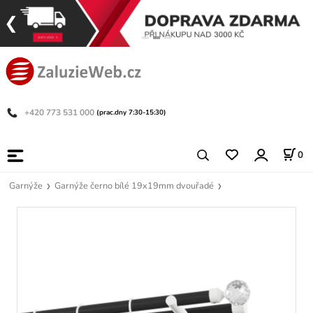
+420 773 531 000
(prac.dny 7:30-15:30)
0
Garnýže
Garnýže černo bílé 19x19mm dvouřadé