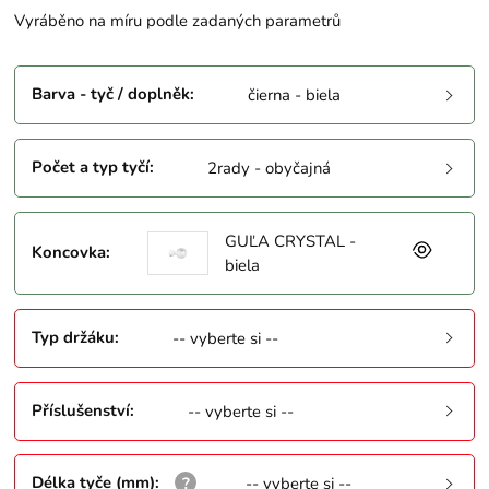
Vyráběno na míru podle zadaných parametrů
Barva - tyč / doplněk
:
čierna - biela
Počet a typ tyčí
:
2rady - obyčajná
GUĽA CRYSTAL -
Koncovka
:
biela
Typ držáku
:
-- vyberte si --
Příslušenství
:
-- vyberte si --
Délka tyče (mm)
:
-- vyberte si --