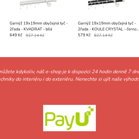
Garnýž 19x19mm obyčejná tyč -
Garnýž 19x19mm obyčejná tyč -
2řada - KVADRAT - bílá
2řada - KOULE CRYSTAL - černo
bílá
649 Kč
927.14 Kč
579 Kč
827.14 Kč
můžete kdykoliv, náš e-shop je k dispozici 24 hodin denně 7 dní
techniky do interiéru i do exteriéru. Nenechte si ujít naše vý