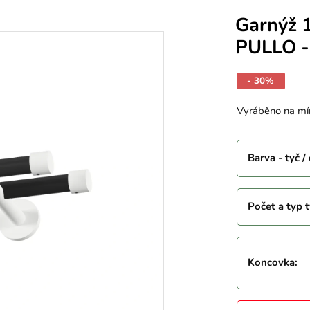
Garnýž 
PULLO - 
- 30%
Vyráběno na mí
Barva - tyč /
Počet a typ t
Koncovka
: