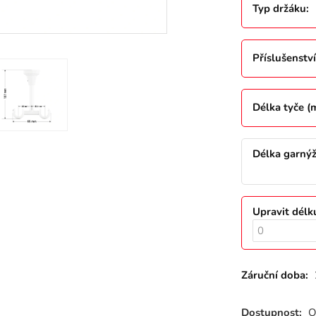
Typ držáku
:
Příslušenství
Délka tyče 
Délka garný
Upravit délk
Záruční doba:
Dostupnost:
O