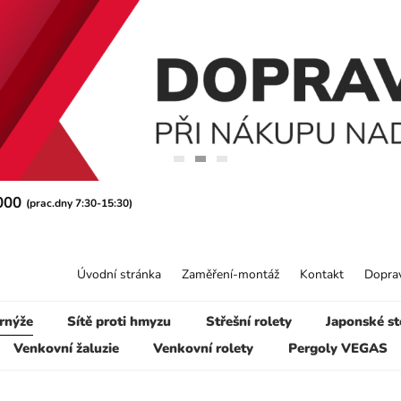
 000
(prac.dny 7:30-15:30)
Úvodní stránka
Zaměření-montáž
Kontakt
Doprav
rnýže
Sítě proti hmyzu
Střešní rolety
Japonské st
Venkovní žaluzie
Venkovní rolety
Pergoly VEGAS