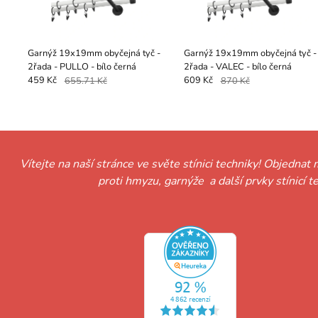
Garnýž 19x19mm obyčejná tyč -
Garnýž 19x19mm obyčejná tyč -
2řada - PULLO - bílo černá
2řada - VALEC - bílo černá
459 Kč
655.71 Kč
609 Kč
870 Kč
Vítejte na naší stránce ve světe stínici techniky! Objednat 
proti hmyzu, garnýže a další prvky stínicí 