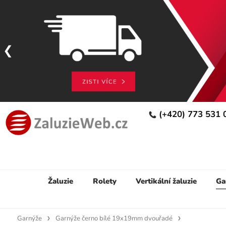
(+420) 773 531
Žaluzie
Rolety
Vertikální žaluzie
Ga
Garnýže
Garnýže černo bílé 19x19mm dvouřadé