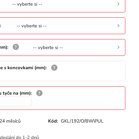
-- vyberte si --
:
-- vyberte si --
(mm)
:
-- vyberte si --
že s koncovkami (mm)
:
u tyče na (mm)
:
24 měsíců
Kód:
GKL/192/O/BW\PUL
deslání do 1-2 dnů