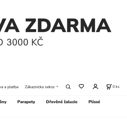
0
ks
a a platba
Zákaznicka sekce
ěny
Parapety
Dřevěné žaluzie
Plissé