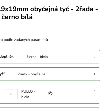
19x19mm obyčejná tyč - 2řada -
černo bílá
ru podle zadaných parametrů
 doplněk
:
čierna - biela
yčí
:
2rady - obyčajná
PULLO -
biela