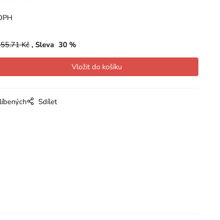
DPH
55.71
Kč
Sleva
30
%
líbených
Sdílet