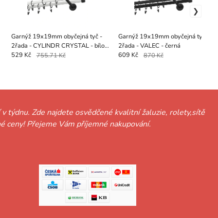
Garnýž 19x19mm obyčejná tyč -
Garnýž 19x19mm obyčejná tyč -
2řada - CYLINDR CRYSTAL - bílo
2řada - VALEC - černá
černá
529 Kč
755.71 Kč
609 Kč
870 Kč
 v týdnu. Zde najdete osvědčené kvalitní žaluzie, rolety,sítě
hodné ceny! Přejeme Vám příjemné nakupování.