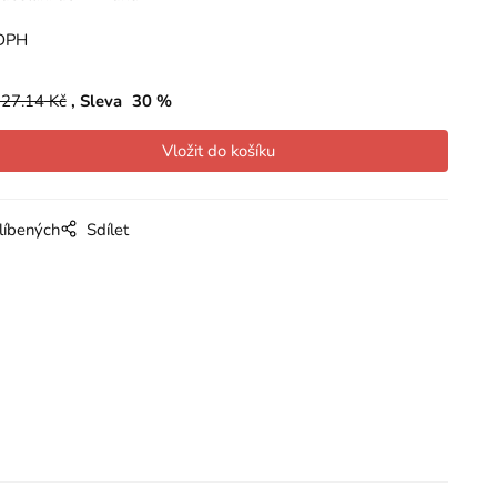
DPH
27.14
Kč
Sleva
30
%
líbených
Sdílet