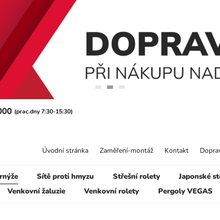
 000
(prac.dny 7:30-15:30)
Úvodní stránka
Zaměření-montáž
Kontakt
Doprav
rnýže
Sítě proti hmyzu
Střešní rolety
Japonské st
Venkovní žaluzie
Venkovní rolety
Pergoly VEGAS