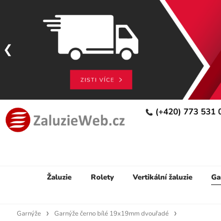
(+420) 773 531
Žaluzie
Rolety
Vertikální žaluzie
Ga
Garnýže
Garnýže černo bílé 19x19mm dvouřadé