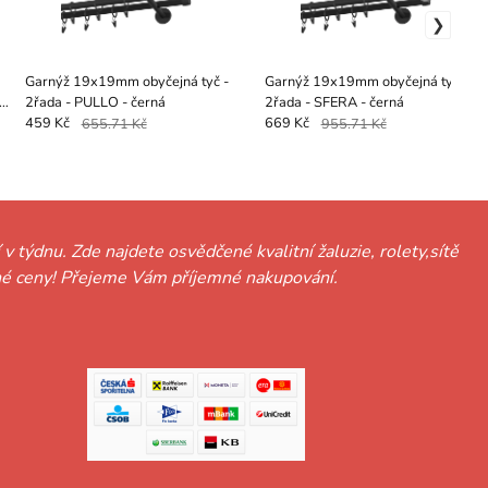
Garnýž 19x19mm obyčejná tyč -
Garnýž 19x19mm obyčejná tyč -
o
2řada - PULLO - černá
2řada - SFERA - černá
459 Kč
655.71 Kč
669 Kč
955.71 Kč
 v týdnu. Zde najdete osvědčené kvalitní žaluzie, rolety,sítě
hodné ceny! Přejeme Vám příjemné nakupování.