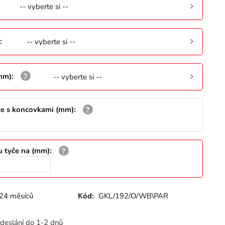
-- vyberte si --
:
-- vyberte si --
(mm)
:
-- vyberte si --
že s koncovkami (mm)
:
u tyče na (mm)
:
24 měsíců
Kód:
GKL/192/O/WB\PAR
deslání do 1-2 dnů