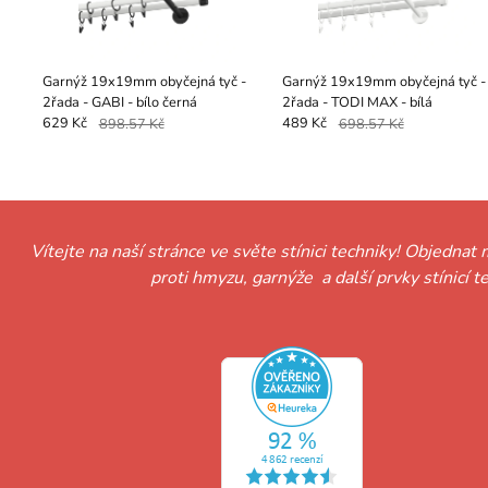
Garnýž 19x19mm obyčejná tyč -
Garnýž 19x19mm obyčejná tyč -
2řada - GABI - bílo černá
2řada - TODI MAX - bílá
629 Kč
898.57 Kč
489 Kč
698.57 Kč
Vítejte na naší stránce ve světe stínici techniky! Objednat 
proti hmyzu, garnýže a další prvky stínicí 