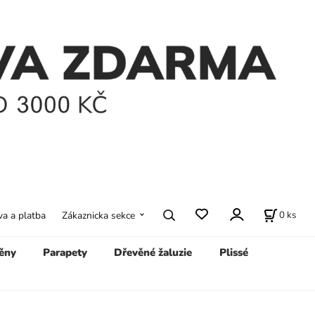
0
ks
a a platba
Zákaznicka sekce
ěny
Parapety
Dřevěné žaluzie
Plissé