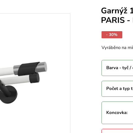
Garnýž 
PARIS - 
- 30%
Vyráběno na mí
Barva - tyč /
Počet a typ t
Koncovka
: