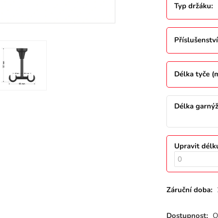
Typ držáku
:
Příslušenství
Délka tyče 
Délka garný
Upravit délk
Záruční doba:
Dostupnost:
O