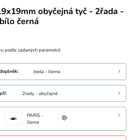
19x19mm obyčejná tyč - 2řada -
bílo černá
ru podle zadaných parametrů
 doplněk
:
biela - čierna
yčí
:
2rady - obyčajná
PARIS -
čierna