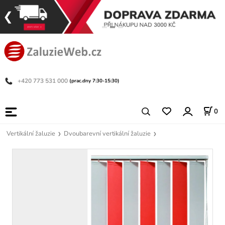
+420 773 531 000
(prac.dny 7:30-15:30)
0
Vertikální žaluzie
Dvoubarevní vertikální žaluzie