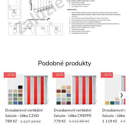
Podobné produkty
- 30%
- 30%
- 30%
Dvoubarevní vertikální
Dvoubarevní vertikální
Dvoubarevní ver
žaluzie - látka CZAD
žaluzie - látka CREPPE
žaluzie - látka
789 Kč
1 127.14 Kč
779 Kč
1 112.86 Kč
1 119 Kč
1 59