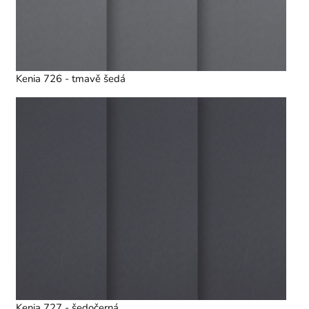
Kenia 726 - tmavě šedá
Kenia 727 - šedočerná