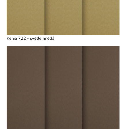
Kenia 722 - světle hnědá