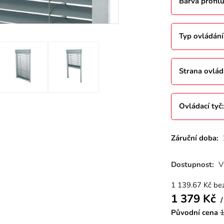
Barva profil
Typ ovládání
Strana ovlád
Ovládací tyč
Záruční doba:
Dostupnost:
V
1 139.67
Kč
be
1 379
Kč
Původní cena
1