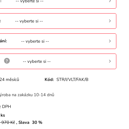
ů
:
-- vyberte si --
:
-- vyberte si --
ání
:
-- vyberte si --
:
-- vyberte si --
24 měsíců
Kód:
STR/I/VLT/FAK/B
ýroba na zakázku 10-14 dnů
z DPH
ks
 970
Kč
Sleva
30
%