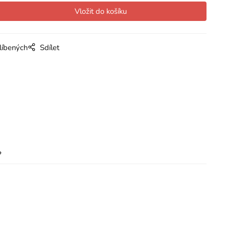
líbených
Sdílet
?