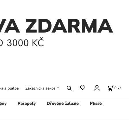
0
ks
a a platba
Zákaznicka sekce
ěny
Parapety
Dřevěné žaluzie
Plissé