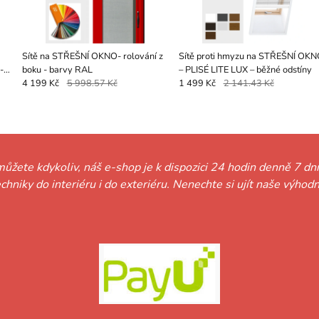
Sítě na STŘEŠNÍ OKNO- rolování z
Sítě proti hmyzu na STŘEŠNÍ OK
boku - barvy RAL
– PLISÉ LITE LUX – běžné odstíny
4 199 Kč
5 998.57 Kč
1 499 Kč
2 141.43 Kč
můžete kdykoliv, náš e-shop je k dispozici 24 hodin denně 7 dní
techniky do interiéru i do exteriéru. Nenechte si ujít naše vý