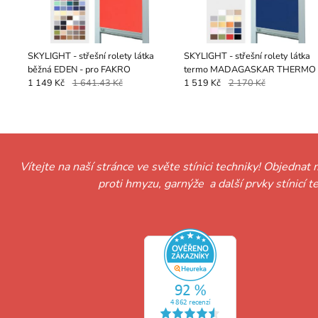
SKYLIGHT - střešní rolety látka
SKYLIGHT - střešní rolety látka
běžná EDEN - pro FAKRO
termo MADAGASKAR THERMO -
pro FAKRO
1 149 Kč
1 641.43 Kč
1 519 Kč
2 170 Kč
Vítejte na naší stránce ve světe stínici techniky! Objednat 
proti hmyzu, garnýže a další prvky stínicí 