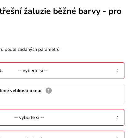
třešní žaluzie běžné barvy - pro
ru podle zadaných parametrů
a
:
-- vyberte si --
ené velikosti okna
:
:
-- vyberte si --