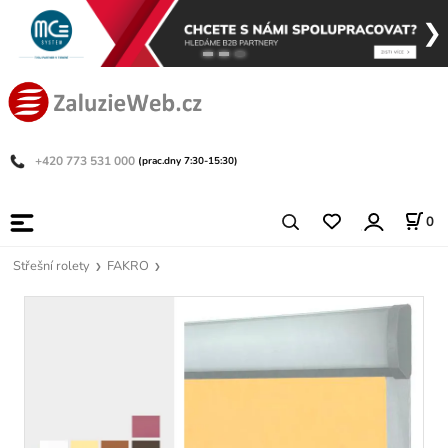
+420 773 531 000
(prac.dny 7:30-15:30)
0
Střešní rolety
FAKRO