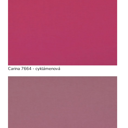
Carina 7664 - cyklámenová