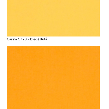
Carina 5723 - bleděžlutá