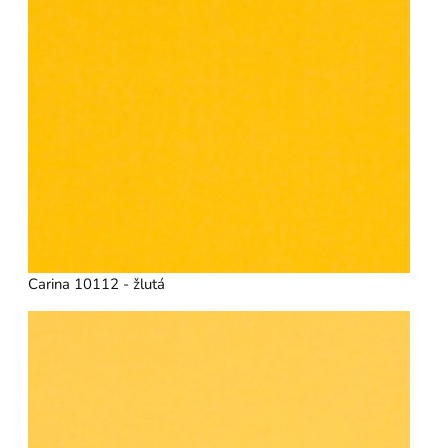
Carina 10112 - žlutá