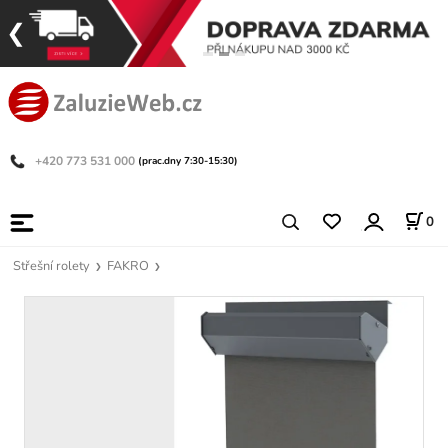
+420 773 531 000
(prac.dny 7:30-15:30)
0
Střešní rolety
FAKRO