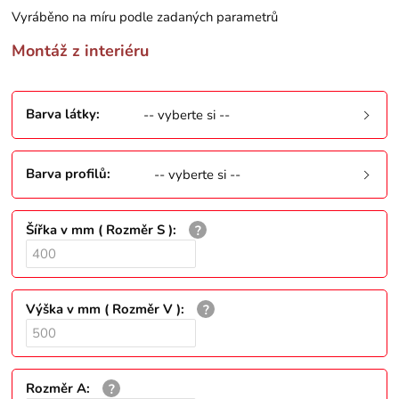
Vyráběno na míru podle zadaných parametrů
Montáž z interiéru
Barva látky
:
-- vyberte si --
Barva profilů
:
-- vyberte si --
Šířka v mm ( Rozměr S )
:
Výška v mm ( Rozměr V )
:
Rozměr A
: