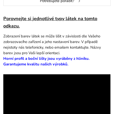
Potřebujete poradit?
Porovnejte si jednotlivé typy látek na tomto
odkazu.
Zobrazení barev látek se může lišit v závislosti dle Vašeho
zobrazovacího zařízení a jeho nastavení barev. V případě
nejistoty nás telefonicky, nebo emailem kontaktujte. Názvy
barev jsou pro Vaši lepší orientaci.
Horní profil a boční lišty jsou vyráběny z hliníku.
Garantujeme kvalitu našich výrobků.