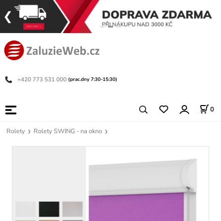
+420 773 531 000
(prac.dny 7:30-15:30)
0
Rolety
Rolety SWING - na okno