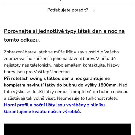
Potřebujete poradit?
Porovnejte si jednotlivé typy látek den a noc na
tomto odkazu.
Zobrazení barev látek se může lišit v závislosti dle Vašeho
zobrazovacího zařízení a jeho nastavení barev. V případě
nejistoty nás telefonicky, nebo emailem kontaktujte. Názvy
barev jsou pro Vaši lepší orientaci.
Při roletách swing s látkou den a noc garantujeme
kompletní navinutí látky do bubnu do výšky 1800mm.
Nad
tuto výšku se tlustší látky nemusí kompletně do bubnu navinout
a zůstávají tak volně viset. Neomezuje to funkčnost rolety.
Horní profil a boční lišty jsou vyráběny z hliníku.
Garantujeme kvalitu našich výrobků.