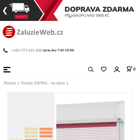
+420 773 531 000
(prac.dny 7:30-15:30)
0
Rolety
Rolety SWING - na okno