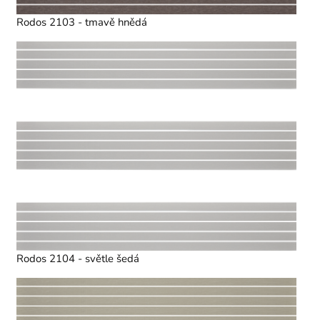
Rodos 2103 - tmavě hnědá
Rodos 2104 - světle šedá