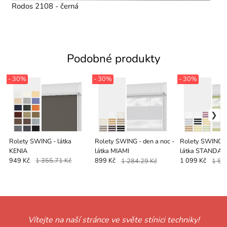
Rodos 2108 - černá
Podobné produkty
- 30%
- 30%
- 30%
Rolety SWING - látka
Rolety SWING - den a noc -
Rolety SWING - 
KENIA
látka MIAMI
látka STANDA
949 Kč
1 355.71 Kč
899 Kč
1 284.29 Kč
1 099 Kč
1 57
Vítejte na naší stránce ve světe stínici techniky!