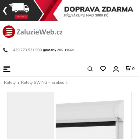
+420 773 531 000
(prac.dny 7:30-15:30)
0
Rolety
Rolety SWING - na okno