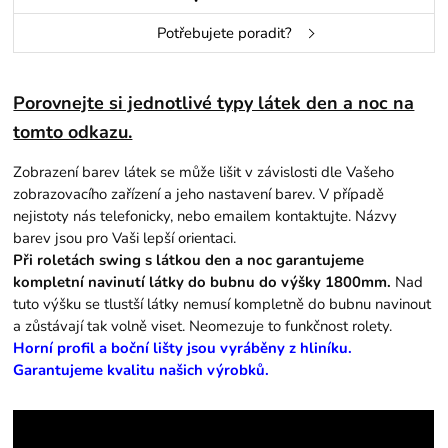
Potřebujete poradit?
Porovnejte si jednotlivé typy látek den a noc na
tomto odkazu.
Zobrazení barev látek se může lišit v závislosti dle Vašeho
zobrazovacího zařízení a jeho nastavení barev. V případě
nejistoty nás telefonicky, nebo emailem kontaktujte. Názvy
barev jsou pro Vaši lepší orientaci.
Při roletách swing s látkou den a noc garantujeme
kompletní navinutí látky do bubnu do výšky 1800mm.
Nad
tuto výšku se tlustší látky nemusí kompletně do bubnu navinout
a zůstávají tak volně viset. Neomezuje to funkčnost rolety.
Horní profil a boční lišty jsou vyráběny z hliníku.
Garantujeme kvalitu našich výrobků.