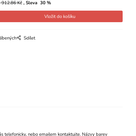
 912.86
Kč
Sleva
30
%
líbených
Sdílet
nás telefonicky, nebo emailem kontaktujte. Názvy barev