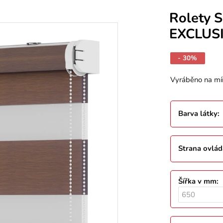
Rolety S
EXCLUS
- 30%
Vyráběno na mí
Barva látky
:
Strana ovlád
Šířka v mm
: