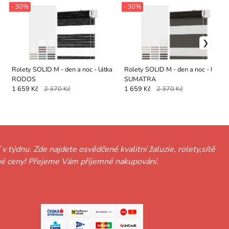
- 30%
- 30%
Rolety SOLID M - den a noc - látka
Rolety SOLID M - den a noc - látka
RODOS
SUMATRA
1 659 Kč
2 370 Kč
1 659 Kč
2 370 Kč
 v týdnu. Zde najdete osvědčené kvalitní žaluzie, rolety,sítě
hodné ceny! Přejeme Vám příjemné nakupování.