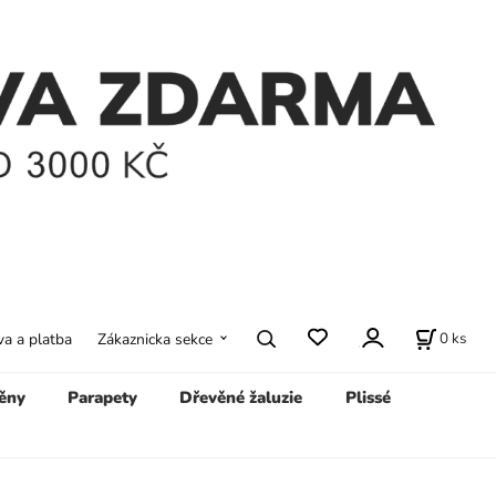
0
ks
a a platba
Zákaznicka sekce
ěny
Parapety
Dřevěné žaluzie
Plissé