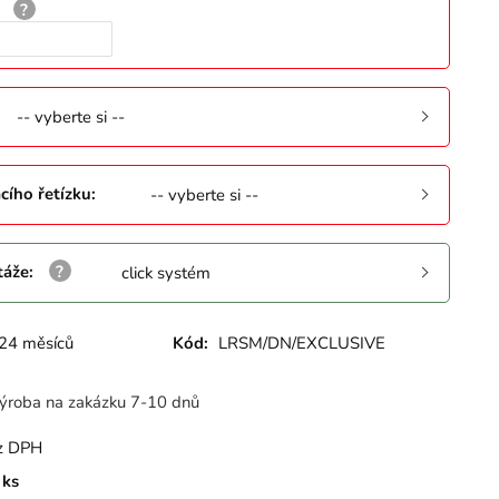
:
-- vyberte si --
cího řetízku
:
-- vyberte si --
táže
:
click systém
24 měsíců
Kód:
LRSM/DN/EXCLUSIVE
ýroba na zakázku 7-10 dnů
z DPH
ks