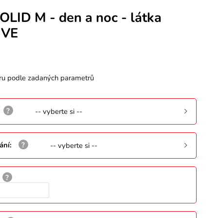
OLID M - den a noc - látka
IVE
ru podle zadaných parametrů
-- vyberte si --
ání
:
-- vyberte si --