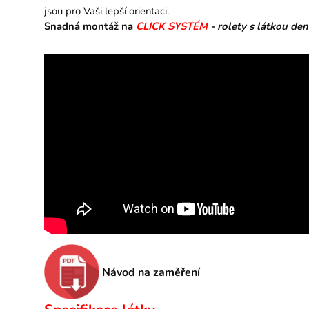
jsou pro Vaši lepší orientaci.
Snadná montáž na
CLICK SYSTÉM
- rolety s látkou de
Návod na zaměření