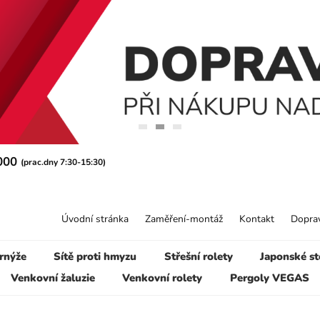
 000
(prac.dny 7:30-15:30)
Úvodní stránka
Zaměření-montáž
Kontakt
Doprav
rnýže
Sítě proti hmyzu
Střešní rolety
Japonské st
Venkovní žaluzie
Venkovní rolety
Pergoly VEGAS