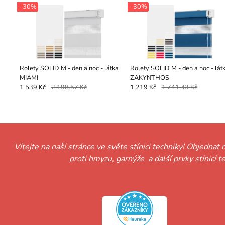
- 30%
- 30%
Rolety SOLID M - den a noc - látka
Rolety SOLID M - den a noc - látka
MIAMI
ZAKYNTHOS
1 539 Kč
2 198.57 Kč
1 219 Kč
1 741.43 Kč
Vítejte na naší stránce ve světe stínici techniky! Objednat 
proti hmyzu, garnýže a další prvky stínicí 