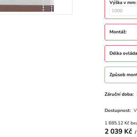
Výška v mm
Montáž
:
Délka ovláda
Způsob mon
Záruční doba:
Dostupnost:
V
1 685.12
Kč
be
2 039
Kč