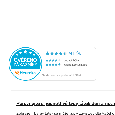
Porovnejte si jednotlivé typy látek den a noc
Zobrazení barev látek se může lišit v závislosti dle Vašeh