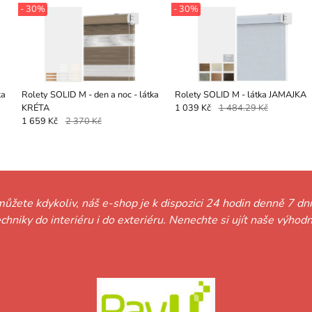
- 30%
- 30%
Rolety SOLID M - den a noc - látka
Rolety SOLID M - látka JAMAJKA
KRÉTA
1 039 Kč
1 484.29 Kč
1 659 Kč
2 370 Kč
můžete kdykoliv, náš e-shop je k dispozici 24 hodin denně 7 dní
techniky do interiéru i do exteriéru. Nenechte si ujít naše vý