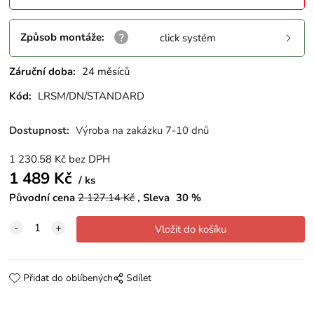
Způsob montáže
:
click systém
Záruční doba:
24 měsíců
Kód:
LRSM/DN/STANDARD
Dostupnost:
Výroba na zakázku 7-10 dnů
1 230.58
Kč
bez DPH
1 489
Kč
ks
Původní cena
2 127.14
Kč
Sleva
30
%
Přidat do oblíbených
Sdílet