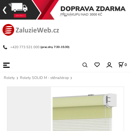
+420 773 531 000
(prac.dny 7:30-15:30)
0
Rolety
Rolety SOLID M - stěna/strop