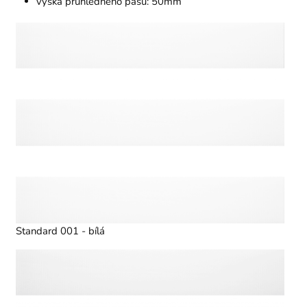
výška průhledného pásu: 50mm
Standard 001 - bílá