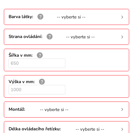
Barva látky
:
-- vyberte si --
Strana ovládání
:
-- vyberte si --
Šířka v mm
:
Výška v mm
:
Montáž
:
-- vyberte si --
Délka ovládacího řetízku
:
-- vyberte si --