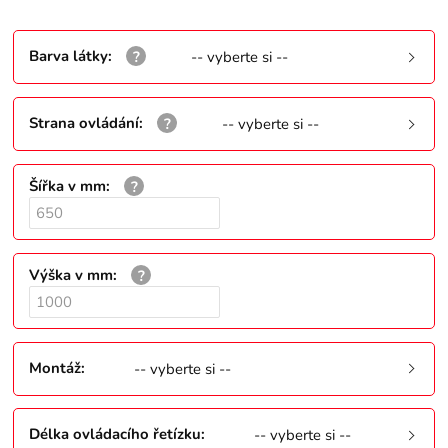
Barva látky
:
-- vyberte si --
Strana ovládání
:
-- vyberte si --
Šířka v mm
:
Výška v mm
:
Montáž
:
-- vyberte si --
Délka ovládacího řetízku
:
-- vyberte si --