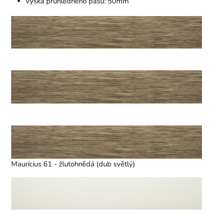
výška průhledného pásu: 50mm
Maurícius 61 - žlutohnědá (dub světlý)