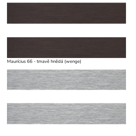
Maurícius 66 - tmavě hnědá (wenge)