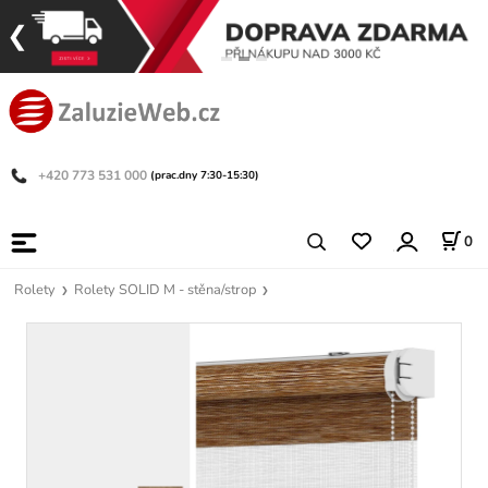
+420 773 531 000
(prac.dny 7:30-15:30)
0
Rolety
Rolety SOLID M - stěna/strop