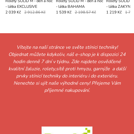
Rolety SOLID M - den a noc
Rolety SOLID M - den a noc
Rolety SOLID M 
- látka EXCLUSIVE
- látka BAHAMA
- látka ZAKYN
2 039 Kč
2 912.86 Kč
1 539 Kč
2 198.57 Kč
1 219 Kč
1 74
Vítejte na naší stránce ve světe stínici techniky!
Objednat můžete kdykoliv, náš e-shop je k dispozici 24
hodin denně 7 dní v týdnu. Zde najdete osvědčené
kvalitní žaluzie, rolety,sítě proti hmyzu, garnýže a další
prvky stínicí techniky do interiéru i do exteriéru.
Nenechte si ujít naše výhodné ceny! Přejeme Vám
příjemné nakupování.