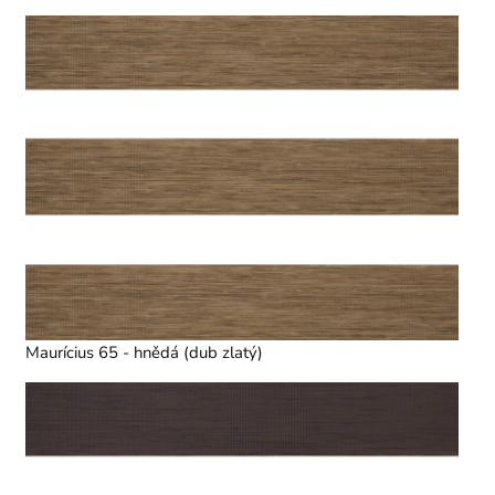
Maurícius 65 - hnědá (dub zlatý)