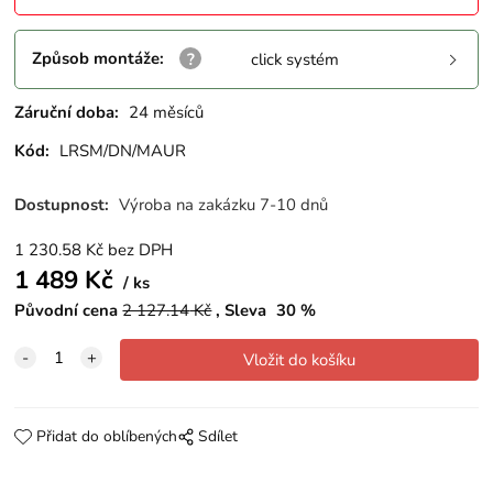
Způsob montáže
:
click systém
Záruční doba:
24 měsíců
Kód:
LRSM/DN/MAUR
Dostupnost:
Výroba na zakázku 7-10 dnů
1 230.58
Kč
bez DPH
1 489
Kč
ks
Původní cena
2 127.14
Kč
Sleva
30
%
Přidat do oblíbených
Sdílet