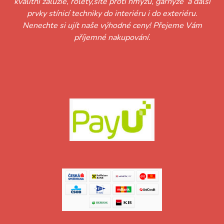
kvalitní žaluzie, rolety,sítě proti hmyzu, garnýže a další
prvky stínicí techniky do interiéru i do exteriéru.
Nenechte si ujít naše výhodné ceny! Přejeme Vám
příjemné nakupování.