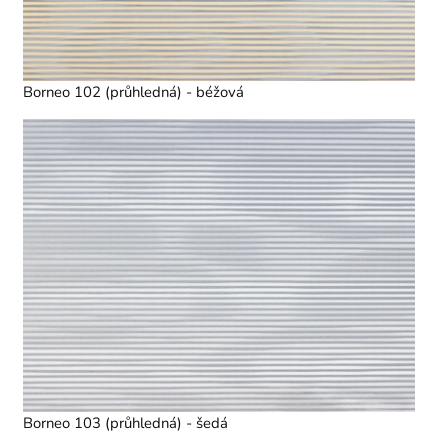
Borneo 102 (průhledná) - béžová
Borneo 103 (průhledná) - šedá