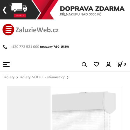
+420 773 531 000
(prac.dny 7:30-15:30)
0
Rolety
Rolety NOBLE - stěna/strop