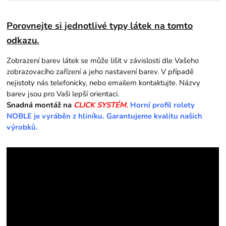
Porovnejte si jednotlivé typy látek na tomto
odkazu.
Zobrazení barev látek se může lišit v závislosti dle Vašeho
zobrazovacího zařízení a jeho nastavení barev. V případě
nejistoty nás telefonicky, nebo emailem kontaktujte. Názvy
barev jsou pro Vaši lepší orientaci.
Snadná montáž na
CLICK SYSTÉM.
Horní profil rolety
NOBLE je vyráběn z hliníku. Garantujeme kvalitu našich
výrobků.