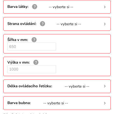
Barva látky
:
-- vyberte si --
Strana ovládání
:
-- vyberte si --
Šířka v mm
:
Výška v mm
:
Délka ovládacího řetízku
:
-- vyberte si --
Barva bubna
:
-- vyberte si --