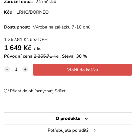
Záruční doba:
24 měsíců
Kód:
LRNO/BORNEO
Dostupnost:
Výroba na zakázku 7-10 dnů
1 362.81
Kč
bez DPH
1 649
Kč
ks
Původní cena
2 355.71
Kč
Sleva
30
%
Přidat do oblíbených
Sdílet
O produktu
Potřebujete poradit?