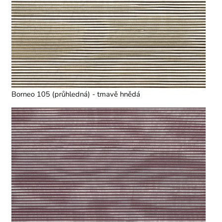
Borneo 105 (průhledná) - tmavě hnědá