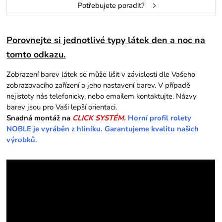
Potřebujete poradit?
Porovnejte si jednotlivé typy látek den a noc na
tomto odkazu.
Zobrazení barev látek se může lišit v závislosti dle Vašeho
zobrazovacího zařízení a jeho nastavení barev. V případě
nejistoty nás telefonicky, nebo emailem kontaktujte. Názvy
barev jsou pro Vaši lepší orientaci.
Snadná montáž na
CLICK SYSTÉM.
Horní profil rolety
NOBLE je vyráběn z hliníku. Garantujeme kvalitu našich
výrobků.