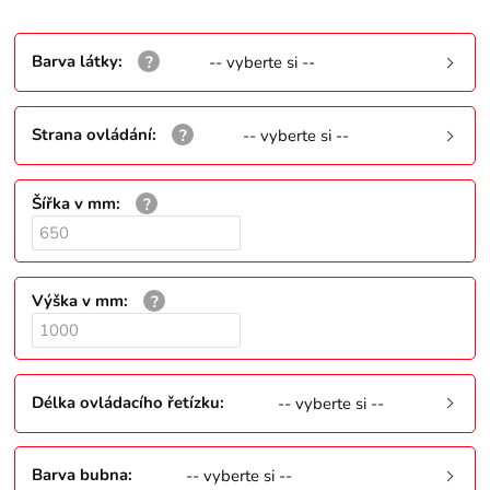
Barva látky
:
-- vyberte si --
Strana ovládání
:
-- vyberte si --
Šířka v mm
:
Výška v mm
:
Délka ovládacího řetízku
:
-- vyberte si --
Barva bubna
:
-- vyberte si --