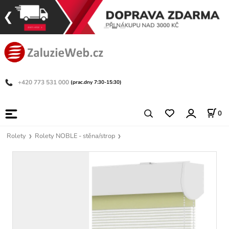
+420 773 531 000
(prac.dny 7:30-15:30)
0
Rolety
Rolety NOBLE - stěna/strop