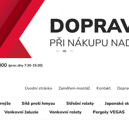
 000
(prac.dny 7:30-15:30)
Úvodní stránka
Zaměření-montáž
Kontakt
Doprav
rnýže
Sítě proti hmyzu
Střešní rolety
Japonské st
Venkovní žaluzie
Venkovní rolety
Pergoly VEGAS