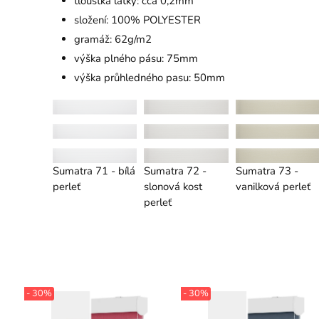
tloušťka látky: cca 0,2mm
složení: 100% POLYESTER
gramáž: 62g/m2
výška plného pásu: 75mm
výška průhledného pasu: 50mm
Sumatra 71 - bílá
Sumatra 72 -
Sumatra 73 -
perleť
slonová kost
vanilková perleť
perleť
- 30%
- 30%