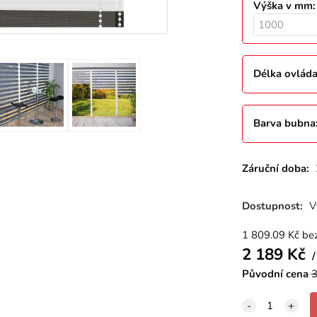
Výška v mm
Délka ovláda
Barva bubna
Záruční doba:
Dostupnost:
V
1 809.09
Kč
be
2 189
Kč
Původní cena
3