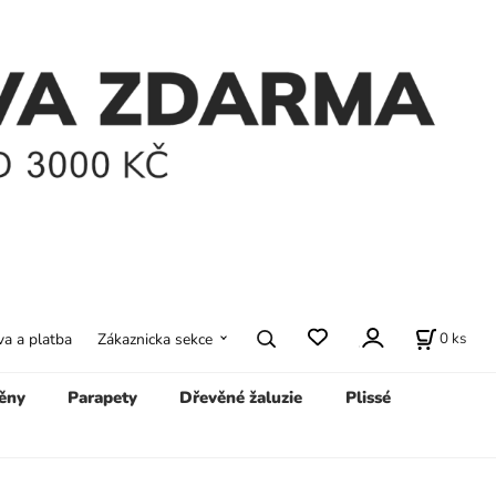
0
ks
a a platba
Zákaznicka sekce
ěny
Parapety
Dřevěné žaluzie
Plissé