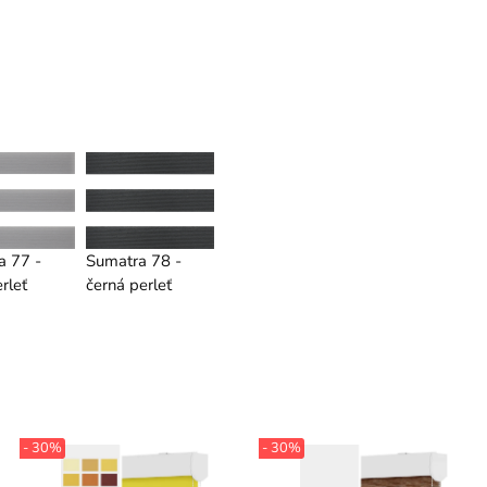
a 77 -
Sumatra 78 -
rleť
černá perleť
- 30%
- 30%