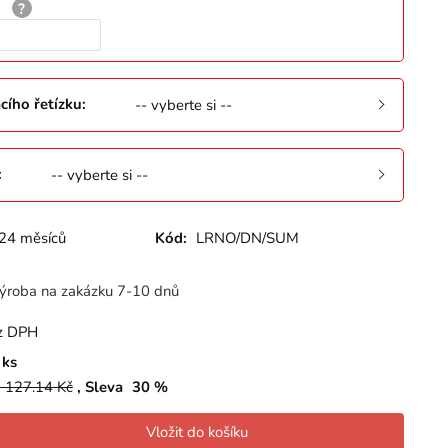
:
cího řetízku
:
-- vyberte si --
:
-- vyberte si --
24 měsíců
Kód:
LRNO/DN/SUM
ýroba na zakázku 7-10 dnů
z DPH
ks
 127.14
Kč
Sleva
30
%