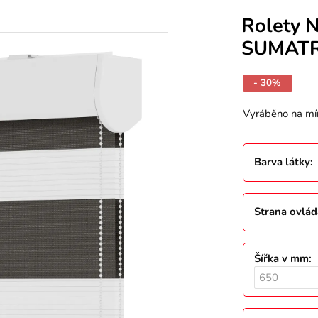
Rolety N
SUMAT
- 30%
Vyráběno na mí
Barva látky
:
Strana ovlád
Šířka v mm
: