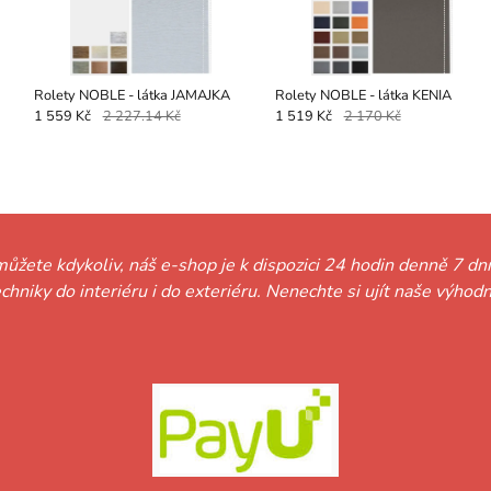
Rolety NOBLE - látka JAMAJKA
Rolety NOBLE - látka KENIA
1 559 Kč
2 227.14 Kč
1 519 Kč
2 170 Kč
můžete kdykoliv, náš e-shop je k dispozici 24 hodin denně 7 dní
techniky do interiéru i do exteriéru. Nenechte si ujít naše vý