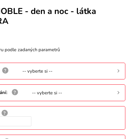
OBLE - den a noc - látka
RA
ru podle zadaných parametrů
-- vyberte si --
ání
:
-- vyberte si --