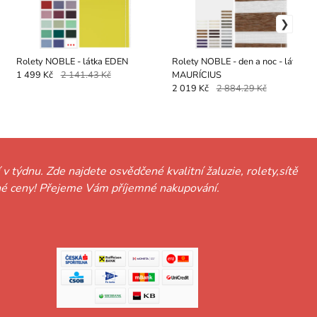
Rolety NOBLE - látka EDEN
Rolety NOBLE - den a noc - látka
MAURÍCIUS
1 499 Kč
2 141.43 Kč
2 019 Kč
2 884.29 Kč
 v týdnu. Zde najdete osvědčené kvalitní žaluzie, rolety,sítě
hodné ceny! Přejeme Vám příjemné nakupování.