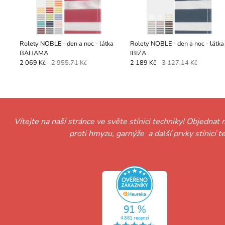
Rolety NOBLE - den a noc - látka
Rolety NOBLE - den a noc - látka
BAHAMA
IBIZA
2 069 Kč
2 955.71 Kč
2 189 Kč
3 127.14 Kč
Vítejte na naší stránce ve světe stínici techniky! Objednat 
proti hmyzu, garnýže a další prvky stínicí 