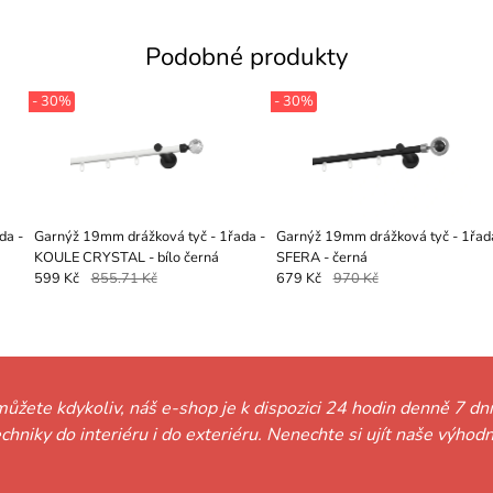
Podobné produkty
- 30%
- 30%
da -
Garnýž 19mm drážková tyč - 1řada -
Garnýž 19mm drážková tyč - 1řad
KOULE CRYSTAL - bílo černá
SFERA - černá
599 Kč
855.71 Kč
679 Kč
970 Kč
můžete kdykoliv, náš e-shop je k dispozici 24 hodin denně 7 dní
techniky do interiéru i do exteriéru. Nenechte si ujít naše vý