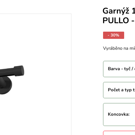
Garnýž 
PULLO -
- 30%
Vyráběno na mí
Barva - tyč /
Počet a typ t
Koncovka
: