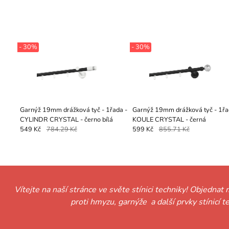
- 30%
- 30%
Garnýž 19mm drážková tyč - 1řada -
Garnýž 19mm drážková tyč - 1řa
CYLINDR CRYSTAL - černo bílá
KOULE CRYSTAL - černá
549 Kč
784.29 Kč
599 Kč
855.71 Kč
Vítejte na naší stránce ve světe stínici techniky! Objednat 
proti hmyzu, garnýže a další prvky stínicí 