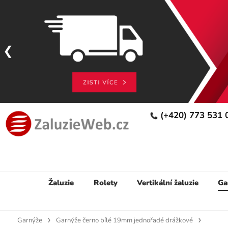
(+420) 773 531
Žaluzie
Rolety
Vertikální žaluzie
Ga
Garnýže
Garnýže černo bílé 19mm jednořadé drážkové