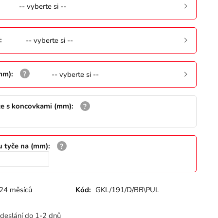
-- vyberte si --
:
-- vyberte si --
(mm)
:
-- vyberte si --
že s koncovkami (mm)
:
u tyče na (mm)
:
24 měsíců
Kód:
GKL/191/D/BB\PUL
deslání do 1-2 dnů