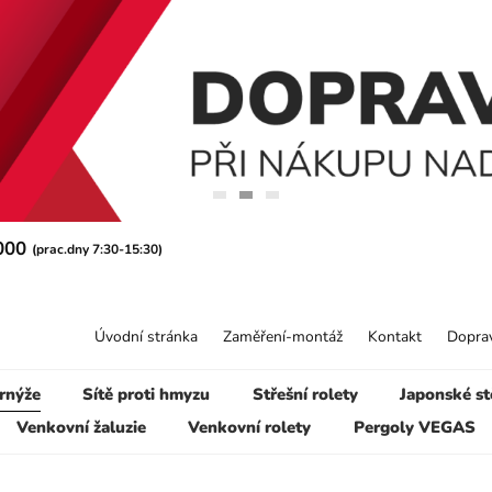
 000
(prac.dny 7:30-15:30)
Úvodní stránka
Zaměření-montáž
Kontakt
Doprav
rnýže
Sítě proti hmyzu
Střešní rolety
Japonské st
Venkovní žaluzie
Venkovní rolety
Pergoly VEGAS