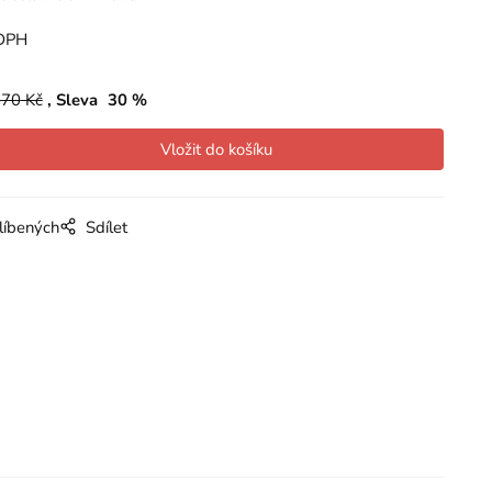
DPH
670
Kč
Sleva
30
%
líbených
Sdílet