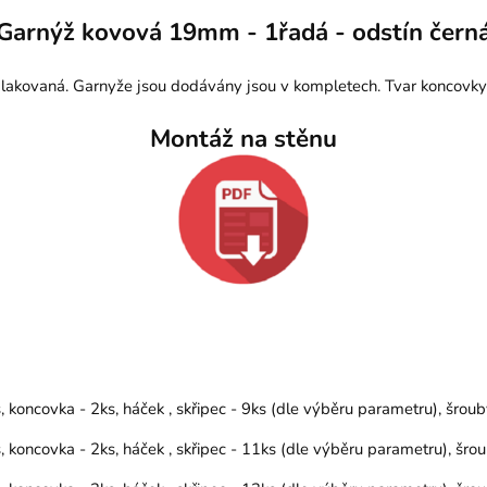
Garnýž kovová 19mm - 1řadá - odstín čern
lakovaná. Garnyže jsou dodávány jsou v kompletech. Tvar koncovky
Montáž na stěnu
koncovka - 2ks, háček , skřipec - 9ks (dle výběru parametru), šro
koncovka - 2ks, háček , skřipec - 11ks (dle výběru parametru), šr