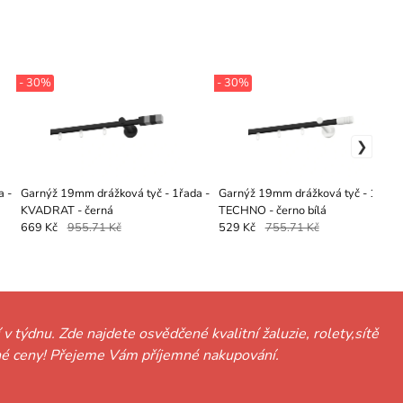
- 30%
- 30%
a -
Garnýž 19mm drážková tyč - 1řada -
Garnýž 19mm drážková tyč - 1řada 
KVADRAT - černá
TECHNO - černo bílá
669 Kč
955.71 Kč
529 Kč
755.71 Kč
 v týdnu. Zde najdete osvědčené kvalitní žaluzie, rolety,sítě
hodné ceny! Přejeme Vám příjemné nakupování.