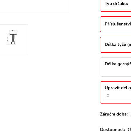
Typ držáku
:
Příslušenství
Délka tyče 
Délka garný
Upravit délk
Záruční doba:
Dostupnost:
O