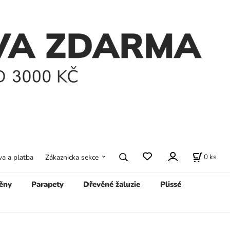
0
ks
a a platba
Zákaznicka sekce
ěny
Parapety
Dřevěné žaluzie
Plissé