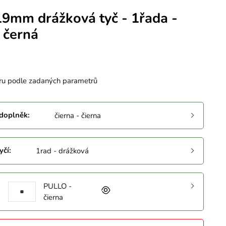
19mm drážková tyč - 1řada -
 černá
ru podle zadaných parametrů
 doplněk
:
čierna - čierna
yčí
:
1rad - drážková
PULLO -
čierna