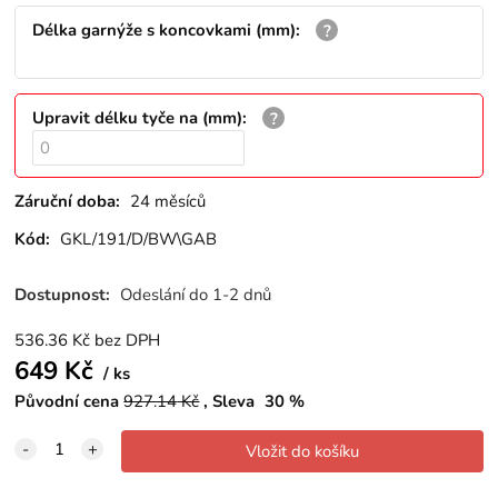
Délka garnýže s koncovkami (mm)
:
Upravit délku tyče na (mm)
:
Záruční doba:
24 měsíců
Kód:
GKL/191/D/BW\GAB
Dostupnost:
Odeslání do 1-2 dnů
536.36
Kč
bez DPH
649
Kč
ks
Původní cena
927.14
Kč
Sleva
30
%