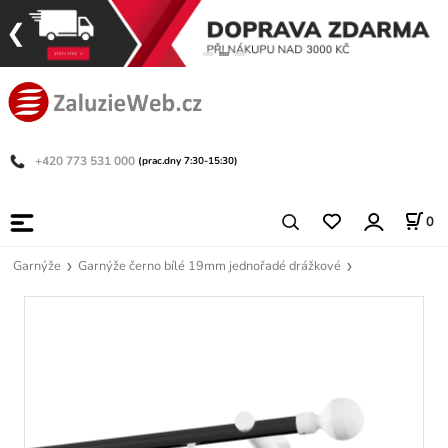
+420 773 531 000
(prac.dny 7:30-15:30)
0
Garnýže
Garnýže černo bílé 19mm jednořadé drážkové