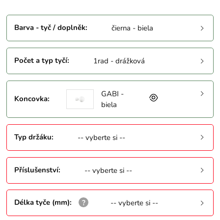
Barva - tyč / doplněk
:
čierna - biela
Počet a typ tyčí
:
1rad - drážková
GABI -
Koncovka
:
biela
Typ držáku
:
-- vyberte si --
Příslušenství
:
-- vyberte si --
Délka tyče (mm)
:
-- vyberte si --