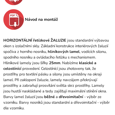
Návod na montáž
HORIZONTÁLNÍ řetízkové ŽALUZIE
jsou standardní výbavou
oken s izolačními skly.
Základní konstrukce interiérových žaluzií
spočíva z horního nosníku,
hliníkových lamel
, vodících silonu,
spodního nosníku a ovládacího řetízku s mechanismem.
Hliníkové lamely jsou šířky
25mm
.
Nabízíme
klasické a
celostínící
provedení.
Celostínící jsou zhotoveny tak, že
prostřihy pro textilní pásku a silony jsou umístěny na okraji
lamel.
Při zaklopení žaluzie, lamely navzájem překrývají
prostřihy a zabraňují prosvítání světla skrz prostřihy.
Lamely
jsou hustší naskládané a tedy zajišťují maximální stínění okna.
Barvy lamel žaluzií jsou
běžné
a
dřevoimitační
- výběr ze
vzorníku.
Barvy nosníků jsou standardní a dřevoimitační - výběr
dle vzorníku.