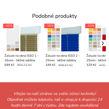
Podobné produkty
- 30%
- 30%
- 30%
Žaluzie na okna ISSO 1 -
Žaluzie na okna ISSO 2 -
Žaluzie na okna
16mm - běžné odstíny
25mm - běžné odstíny
25mm - běžné o
599 Kč
855.71 Kč
349 Kč
498.57 Kč
329 Kč
470 K
Vítejte na naší stránce ve světe stínici techniky!
Objednat můžete kdykoliv, náš e-shop je k dispozici 24
hodin denně 7 dní v týdnu. Zde najdete osvědčené