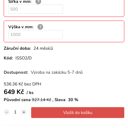
Šířka v mm
:
Výška v mm
:
Záruční doba:
24 měsíců
Kód:
ISSO2/D
Dostupnost:
Výroba na zakázku 5-7 dnů
536.36
Kč
bez DPH
649
Kč
ks
Původní cena
927.14
Kč
Sleva
30
%