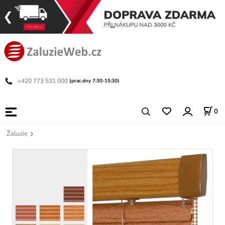
+420 773 531 000
(prac.dny 7:30-15:30)
0
Žaluzie