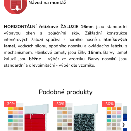
Návod na montáž
HORIZONTÁLNÍ řetízkové ŽALUZIE 16mm
jsou standardní
výbavou oken s izolačními skly.
Základní konstrukce
interiérových žaluzií spočíva z horního nosníku,
hliníkových
lamel
, vodících silonu, spodního nosníku a ovládacího řetízku s
mechanismem.
Hliníkové lamely jsou šířky
16mm
.
Barvy lamel
žaluzií jsou
běžné
- výběr ze vzorníku.
Barvy nosníků jsou
standardní a dřevoimitační - výběr dle vzorníku.
Podobné produkty
- 30%
- 30%
- 30%