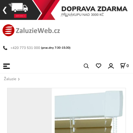
+420 773 531 000
(prac.dny 7:30-15:30)
0
Žaluzie