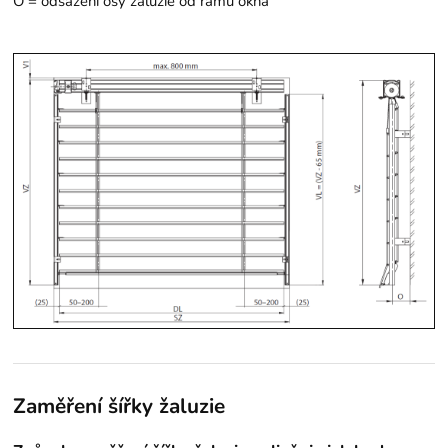
O = odsazení osy žaluzie od rámu okna
Zaměření šířky žaluzie