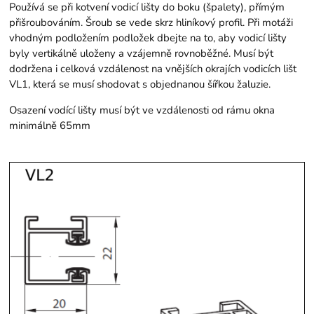
Používá se při kotvení vodicí lišty do boku (špalety), přímým
přišroubováním. Šroub se vede skrz hliníkový profil. Při motáži
vhodným podložením podložek dbejte na to, aby vodicí lišty
byly vertikálně uloženy a vzájemně rovnoběžné. Musí být
dodržena i celková vzdálenost na vnějších okrajích vodicích lišt
VL1, která se musí shodovat s objednanou šířkou žaluzie.
Osazení vodící lišty musí být ve vzdálenosti od rámu okna
minimálně 65mm