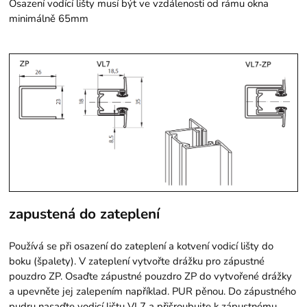
Osazení vodící lišty musí být ve vzdálenosti od rámu okna
minimálně 65mm
zapustená do zateplení
Používá se při osazení do zateplení a kotvení vodicí lišty do
boku (špalety). V zateplení vytvořte drážku pro zápustné
pouzdro ZP. Osaďte zápustné pouzdro ZP do vytvořené drážky
a upevněte jej zalepením například. PUR pěnou. Do zápustného
pudru nasaďte vodicí lištu VL7 a přišroubujte k zápustnému