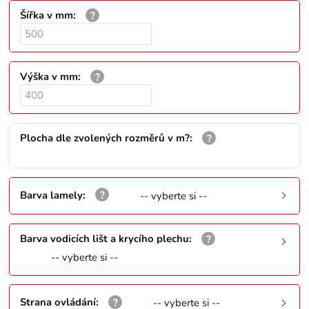
Šířka v mm
:
Výška v mm
:
Plocha dle zvolených rozměrů v m?
:
Barva lamely
:
-- vyberte si --
Barva vodicích lišt a krycího plechu
:
-- vyberte si --
Strana ovládání
:
-- vyberte si --