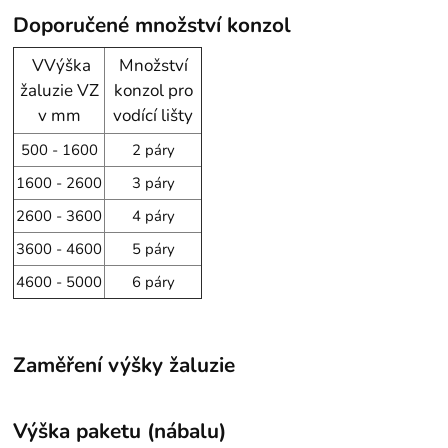
Doporučené množství konzol
VVýška
Množství
žaluzie VZ
konzol pro
v mm
vodící lišty
500 - 1600
2 páry
1600 - 2600
3 páry
2600 - 3600
4 páry
3600 - 4600
5 páry
4600 - 5000
6 páry
Zaměření výšky žaluzie
Výška paketu (nábalu)