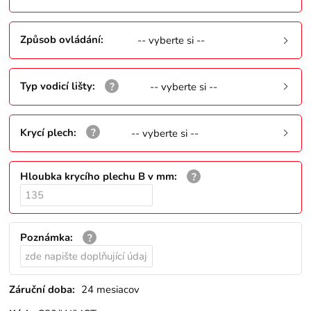
Způsob ovládání
:
-- vyberte si --
Typ vodicí lišty
:
-- vyberte si --
Krycí plech
:
-- vyberte si --
Hloubka krycího plechu B v mm
:
Poznámka
:
Záruční doba:
24 mesiacov