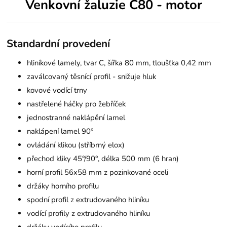
Venkovní žaluzie C80 - motor
Standardní provedení
hliníkové lamely, tvar C, šířka 80 mm, tloušťka 0,42 mm
zaválcovaný těsnící profil - snižuje hluk
kovové vodící trny
nastřelené háčky pro žebříček
jednostranné naklápění lamel
naklápení lamel 90°
ovládání klikou (stříbrný elox)
přechod kliky 45°/90°, délka 500 mm (6 hran)
horní profil 56x58 mm z pozinkované oceli
držáky horního profilu
spodní profil z extrudovaného hliníku
vodící profily z extrudovaného hliníku
držáky vodícího profilu