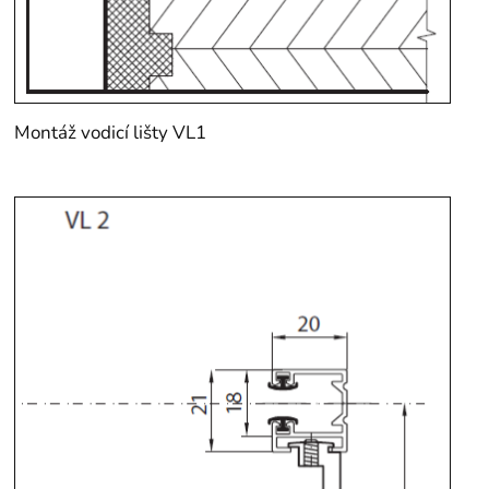
Montáž vodicí lišty VL1