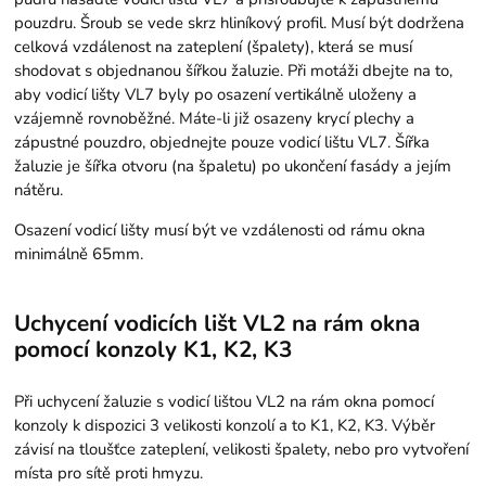
pouzdru. Šroub se vede skrz hliníkový profil. Musí být dodržena
celková vzdálenost na zateplení (špalety), která se musí
shodovat s objednanou šířkou žaluzie. Při motáži dbejte na to,
aby vodicí lišty VL7 byly po osazení vertikálně uloženy a
vzájemně rovnoběžné. Máte-li již osazeny krycí plechy a
zápustné pouzdro, objednejte pouze vodicí lištu VL7. Šířka
žaluzie je šířka otvoru (na špaletu) po ukončení fasády a jejím
nátěru.
Osazení vodicí lišty musí být ve vzdálenosti od rámu okna
minimálně 65mm.
Uchycení vodicích lišt VL2 na rám okna
pomocí konzoly K1, K2, K3
Při uchycení žaluzie s vodicí lištou VL2 na rám okna pomocí
konzoly k dispozici 3 velikosti konzolí a to K1, K2, K3. Výběr
závisí na tloušťce zateplení, velikosti špalety, nebo pro vytvoření
místa pro sítě proti hmyzu.