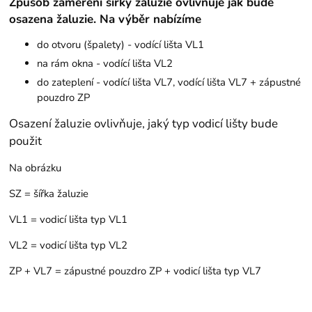
Způsob zaměření šířky žaluzie ovlivňuje jak bude
osazena žaluzie. Na výběr nabízíme
do otvoru (špalety) - vodící lišta VL1
na rám okna - vodící lišta VL2
do zateplení - vodící lišta VL7, vodící lišta VL7 + zápustné
pouzdro ZP
Osazení žaluzie ovlivňuje, jaký typ vodicí lišty bude
použit
Na obrázku
SZ = šířka žaluzie
VL1 = vodicí lišta typ VL1
VL2 = vodicí lišta typ VL2
ZP + VL7 = zápustné pouzdro ZP + vodicí lišta typ VL7