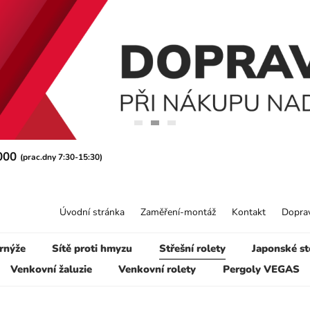
 000
(prac.dny 7:30-15:30)
Úvodní stránka
Zaměření-montáž
Kontakt
Doprav
rnýže
Sítě proti hmyzu
Střešní rolety
Japonské st
Venkovní žaluzie
Venkovní rolety
Pergoly VEGAS