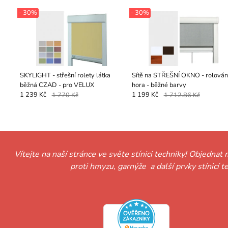
- 30%
- 30%
SKYLIGHT - střešní rolety látka
Sítě na STŘEŠNÍ OKNO - rolování z
běžná CZAD - pro VELUX
hora - běžné barvy
1 239 Kč
1 770 Kč
1 199 Kč
1 712.86 Kč
Vítejte na naší stránce ve světe stínici techniky! Objednat 
proti hmyzu, garnýže a další prvky stínicí 