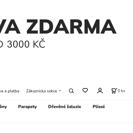
0
ks
a a platba
Zákaznicka sekce
ěny
Parapety
Dřevěné žaluzie
Plissé