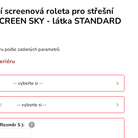
 screenová roleta pro střešní
SCREEN SKY - látka STANDARD
ru podle zadaných parametrů
eriéru
-- vyberte si --
ů
:
-- vyberte si --
 Rozměr S )
: