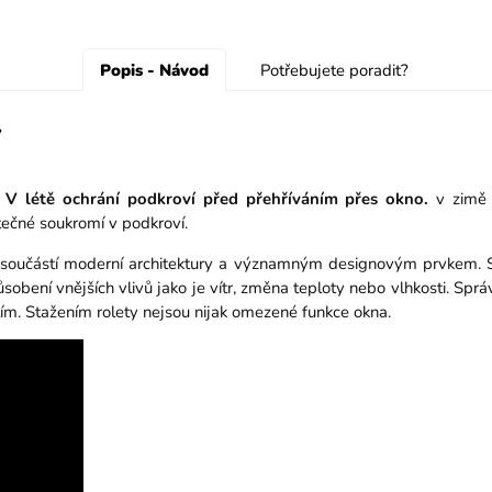
Popis - Návod
Potřebujete poradit?
Y
.
V létě ochrání podkroví před přehříváním přes okno.
v zimě 
atečné soukromí v podkroví.
součástí moderní architektury a významným designovým prvkem. Sc
ůsobení vnějších vlivů jako je vítr, změna teploty nebo vlhkosti. Spr
ím. Stažením rolety nejsou nijak omezené funkce okna.