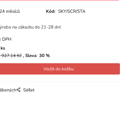
24 měsíců
Kód:
SKY/SCR/STA
ýroba na zákazku do 21-28 dní
z DPH
ks
 927.14
Kč
Sleva
30
%
líbených
Sdílet