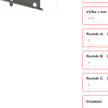
Výška v mm 
Rozměr A
:
Rozměr B
:
Rozměr C
:
Ovládání
: