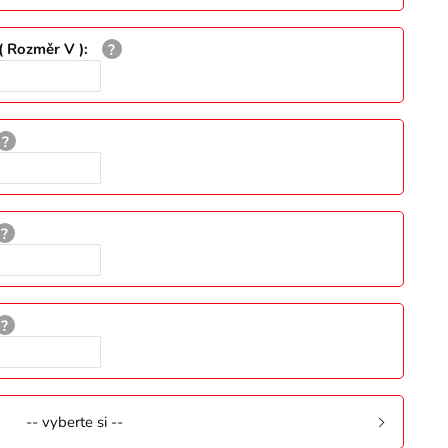
( Rozměr V )
:
-- vyberte si --