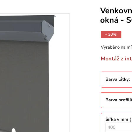
Venkovní
okná - 
- 30%
Vyráběno na mí
Montáž z int
Barva látky
:
Barva profil
Šířka v mm (