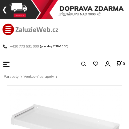
+420 773 531 000
(prac.dny 7:30-15:30)
0
Parapety
Venkovní parapety