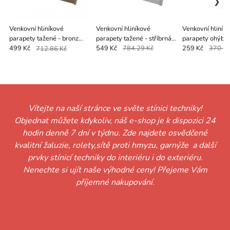
Venkovní hliníkové
Venkovní hliníkové
Venkovní hliník
parapety tažené - bronz
parapety tažené - stříbrná
parapety ohýban
elox
RAL 9006
RAL 9006
499 Kč
712.86 Kč
549 Kč
784.29 Kč
259 Kč
370 K
Vítejte na naší stránce ve světe stínici techniky!
Objednat můžete kdykoliv, náš e-shop je k dispozici 24
hodin denně 7 dní v týdnu. Zde najdete osvědčené
kvalitní žaluzie, rolety,sítě proti hmyzu, garnýže a další
prvky stínicí techniky do interiéru i do exteriéru.
Nenechte si ujít naše výhodné ceny! Přejeme Vám
příjemné nakupování.