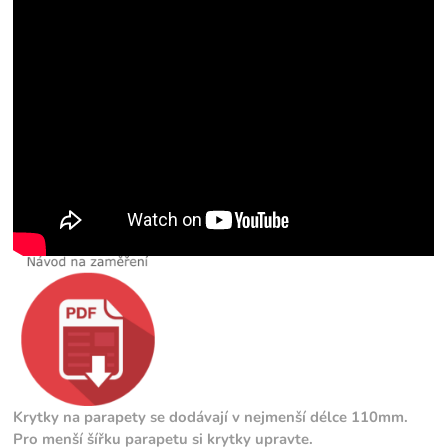
Krytky na parapety se dodávají v nejmenší délce 110mm.
Pro menší šířku parapetu si krytky upravte.