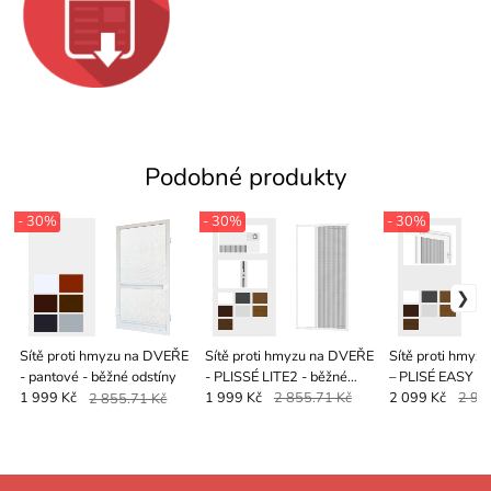
Podobné produkty
- 30%
- 30%
- 30%
Sítě proti hmyzu na DVEŘE
Sítě proti hmyzu na DVEŘE
Sítě proti hmyz
- pantové - běžné odstíny
- PLISSÉ LITE2 - běžné
– PLISÉ EASY
odstíny
1 999 Kč
2 855.71 Kč
1 999 Kč
2 855.71 Kč
2 099 Kč
2 99