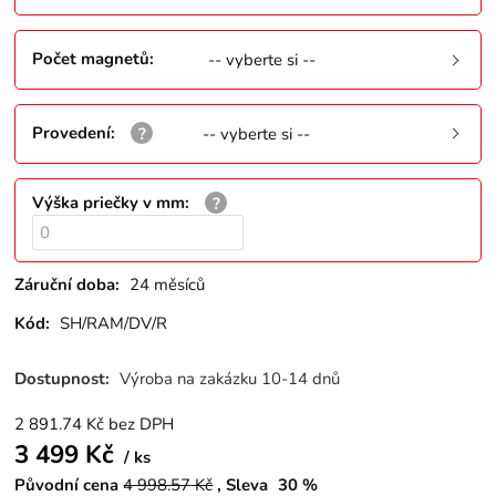
Počet magnetů
:
-- vyberte si --
Provedení
:
-- vyberte si --
Výška priečky v mm
:
Záruční doba:
24 měsíců
Kód:
SH/RAM/DV/R
Dostupnost:
Výroba na zakázku 10-14 dnů
2 891.74
Kč
bez DPH
3 499
Kč
ks
Původní cena
4 998.57
Kč
Sleva
30
%