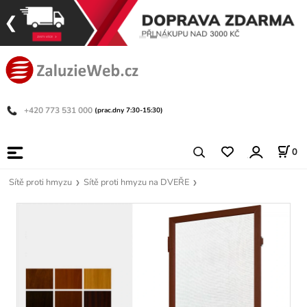
+420 773 531 000
(prac.dny 7:30-15:30)
0
Sítě proti hmyzu
Sítě proti hmyzu na DVEŘE