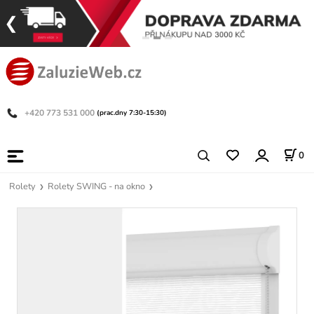
+420 773 531 000
(prac.dny 7:30-15:30)
0
Rolety
Rolety SWING - na okno