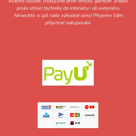
kvalitní žaluzie, rolety,sítě proti hmyzu, garnýže a další
prvky stínicí techniky do interiéru i do exteriéru.
Nenechte si ujít naše výhodné ceny! Přejeme Vám
příjemné nakupování.