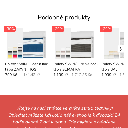
Podobné produkty
- 30%
- 30%
- 30%
Rolety SWING - den a noc -
Rolety SWING - den a noc -
Rolety SWING - 
látka ZAKYNTHOS
látka SUMATRA
látka BALI
799 Kč
1 141.43 Kč
1 199 Kč
1 712.86 Kč
1 099 Kč
1 57
Vítejte na naší stránce ve světe stínici techniky!
Objednat můžete kdykoliv, náš e-shop je k dispozici 24
hodin denně 7 dní v týdnu. Zde najdete osvědčené