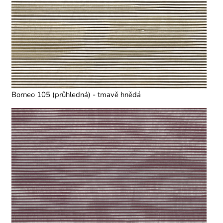
Borneo 105 (průhledná) - tmavě hnědá