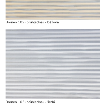
Borneo 102 (průhledná) - béžová
Borneo 103 (průhledná) - šedá