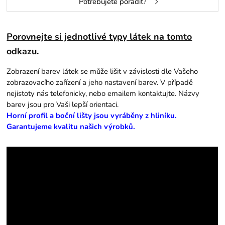
Potřebujete poradit?
Porovnejte si jednotlivé typy látek na tomto
odkazu.
Zobrazení barev látek se může lišit v závislosti dle Vašeho
zobrazovacího zařízení a jeho nastavení barev. V případě
nejistoty nás telefonicky, nebo emailem kontaktujte. Názvy
barev jsou pro Vaši lepší orientaci.
Horní profil a boční lišty jsou vyráběny z hliníku.
Garantujeme kvalitu našich výrobků.