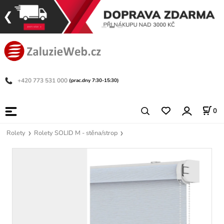
+420 773 531 000
(prac.dny 7:30-15:30)
0
Rolety
Rolety SOLID M - stěna/strop