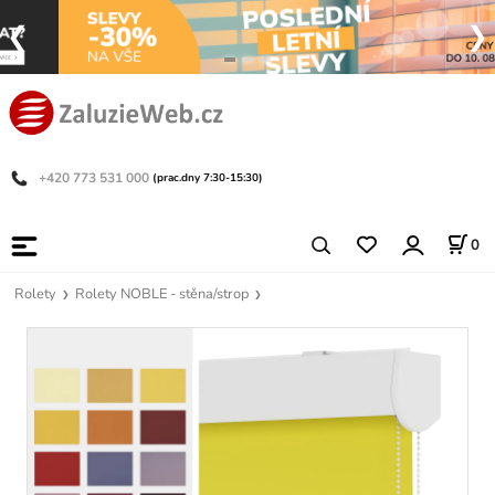
+420 773 531 000
(prac.dny 7:30-15:30)
0
Rolety
Rolety NOBLE - stěna/strop