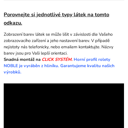
Porovnejte si jednotlivé typy látek na tomto
odkazu.
Zobrazení barev látek se může lišit v závislosti dle Vašeho
zobrazovacího zařízení a jeho nastavení barev. V případě
nejistoty nás telefonicky, nebo emailem kontaktujte. Názvy
barev jsou pro Vaši lepší orientaci.
Snadná montáž na
CLICK SYSTÉM.
Horní profil rolety
NOBLE je vyráběn z hliníku. Garantujeme kvalitu našich
výrobků.