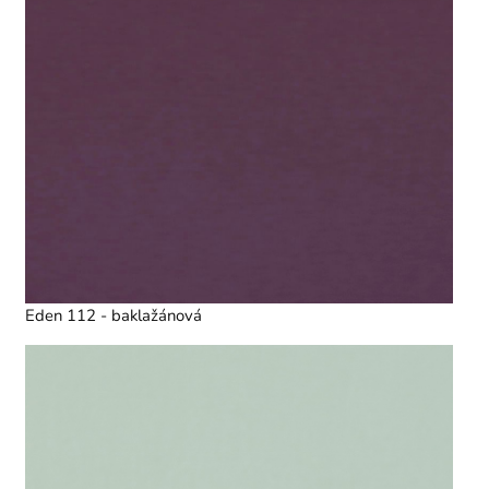
Eden 112 - baklažánová