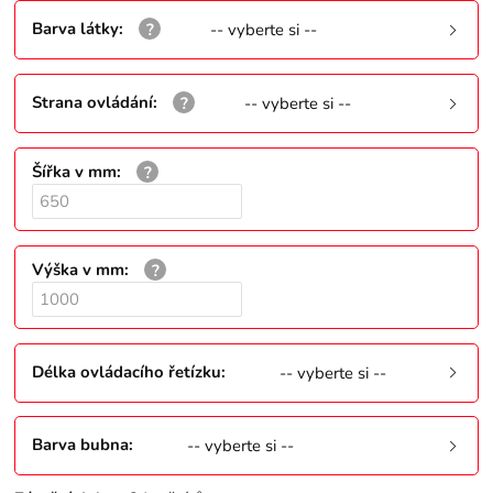
Barva látky
:
-- vyberte si --
Strana ovládání
:
-- vyberte si --
Šířka v mm
:
Výška v mm
:
Délka ovládacího řetízku
:
-- vyberte si --
Barva bubna
:
-- vyberte si --