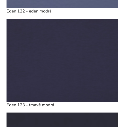
Eden 122 - eden modrá
Eden 123 - tmavě modrá