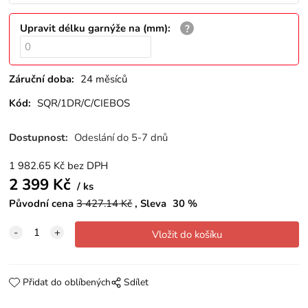
Upravit délku garnýže na (mm)
:
Záruční doba:
24 měsíců
Kód:
SQR/1DR/C/CIEBOS
Dostupnost:
Odeslání do 5-7 dnů
1 982.65
Kč
bez DPH
2 399
Kč
ks
Původní cena
3 427.14
Kč
Sleva
30
%
Přidat do oblíbených
Sdílet