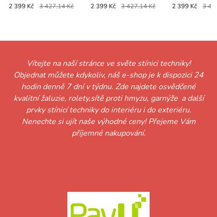
KRYSTAL černá
černý
KRYSTAL bílá
2 399 Kč
3 427.14 Kč
2 399 Kč
3 427.14 Kč
2 399 Kč
3 42
Vítejte na naší stránce ve světe stínici techniky!
Objednat můžete kdykoliv, náš e-shop je k dispozici 24
hodin denně 7 dní v týdnu. Zde najdete osvědčené
kvalitní žaluzie, rolety,sítě proti hmyzu, garnýže a další
prvky stínicí techniky do interiéru i do exteriéru.
Nenechte si ujít naše výhodné ceny! Přejeme Vám
příjemné nakupování.