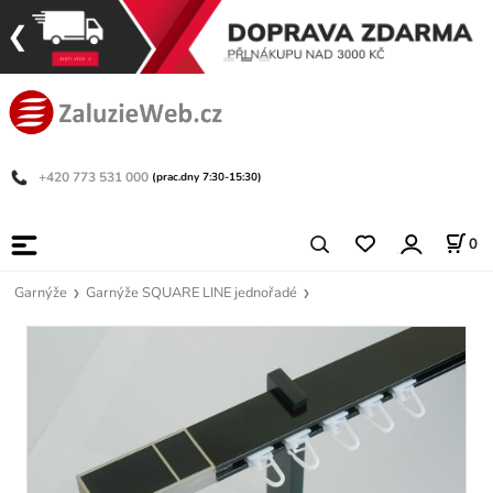
+420 773 531 000
(prac.dny 7:30-15:30)
0
Garnýže
Garnýže SQUARE LINE jednořadé