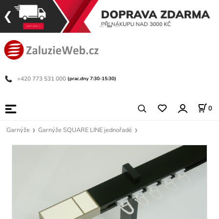
+420 773 531 000
(prac.dny 7:30-15:30)
0
Garnýže
Garnýže SQUARE LINE jednořadé