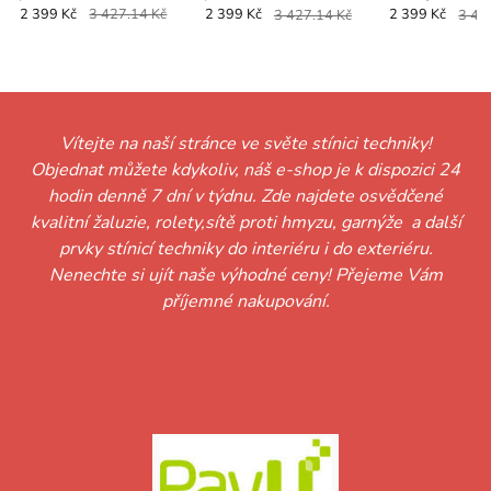
orange
KRYSTAL černá
2 399 Kč
3 427.14 Kč
2 399 Kč
3 427.14 Kč
2 399 Kč
3 42
Vítejte na naší stránce ve světe stínici techniky!
Objednat můžete kdykoliv, náš e-shop je k dispozici 24
hodin denně 7 dní v týdnu. Zde najdete osvědčené
kvalitní žaluzie, rolety,sítě proti hmyzu, garnýže a další
prvky stínicí techniky do interiéru i do exteriéru.
Nenechte si ujít naše výhodné ceny! Přejeme Vám
příjemné nakupování.