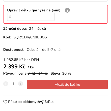
Upravit délku garnýže na (mm)
:
Záruční doba:
24 měsíců
Kód:
SQR/1DR/C/BIEBOS
Dostupnost:
Odeslání do 5-7 dnů
1 982.65
Kč
bez DPH
2 399
Kč
ks
Původní cena
3 427.14
Kč
Sleva
30
%
Přidat do oblíbených
Sdílet