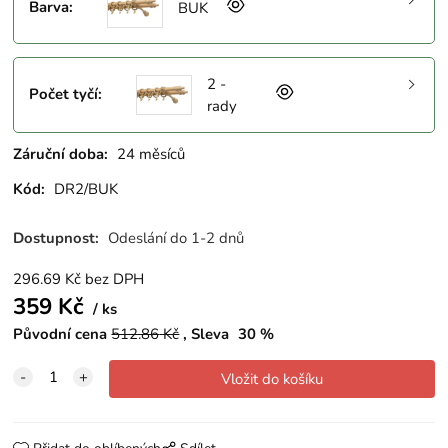
Barva
:
BUK
2 -
Počet tyčí
:
rady
Záruční doba:
24 měsíců
Kód:
DR2/BUK
Dostupnost:
Odeslání do 1-2 dnů
296.69
Kč
bez DPH
359
Kč
ks
Původní cena
512.86
Kč
Sleva
30
%