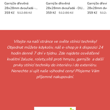
Garnýže dřevěná
Garnýže dřevěná
Garnýže dřevěn
28x28mm dvouřadá -
28x28mm dvouřadá - DUB
28x28mm dvouř
OŘECH
ZLATÝ
BOROVICE
359 Kč
512.86 Kč
359 Kč
512.86 Kč
359 Kč
512.86
Vítejte na naší stránce ve světe stínici techniky!
Objednat můžete kdykoliv, náš e-shop je k dispozici 24
hodin denně 7 dní v týdnu. Zde najdete osvědčené
kvalitní žaluzie, rolety,sítě proti hmyzu, garnýže a další
prvky stínicí techniky do interiéru i do exteriéru.
Nenechte si ujít naše výhodné ceny! Přejeme Vám
příjemné nakupování.