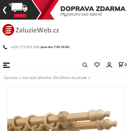
+420 773 531 000
(prac.dny 7:30-15:30)
0
Garnýže
Garnýže dřevěné 28x28mm dvouřadé