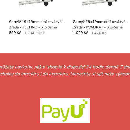
Garnýž 19x19mm drážková tyč -
Garnýž 19x19mm drážková tyč -
2řada - TECHNO - bílo černá
2řada - KVADRAT - bílo černá
899 Kč
1 284.29 Kč
1 029 Kč
1 470 Kč
můžete kdykoliv, náš e-shop je k dispozici 24 hodin denně 7 dní
techniky do interiéru i do exteriéru. Nenechte si ujít naše vý