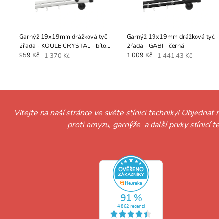
Garnýž 19x19mm drážková tyč -
Garnýž 19x19mm drážková tyč -
2řada - KOULE CRYSTAL - bílo
2řada - GABI - černá
černá
959 Kč
1 370 Kč
1 009 Kč
1 441.43 Kč
Vítejte na naší stránce ve světe stínici techniky! Objednat 
proti hmyzu, garnýže a další prvky stínicí 