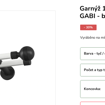
Garnýž 
GABI - b
- 30%
Vyráběno na mí
Barva - tyč /
Počet a typ t
Koncovka
: