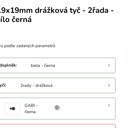
19x19mm drážková tyč - 2řada -
ílo černá
ru podle zadaných parametrů
 doplněk
:
biela - čierna
yčí
:
2rady - drážková
GABI -
čierna