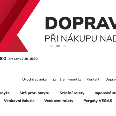
 000
(prac.dny 7:30-15:30)
Úvodní stránka
Zaměření-montáž
Kontakt
Doprav
rnýže
Sítě proti hmyzu
Střešní rolety
Japonské st
Venkovní žaluzie
Venkovní rolety
Pergoly VEGAS