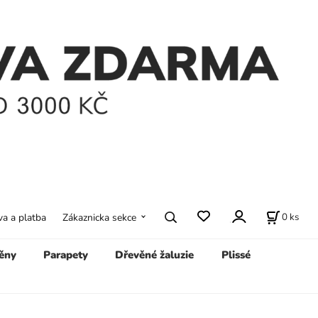
0
ks
a a platba
Zákaznicka sekce
ěny
Parapety
Dřevěné žaluzie
Plissé