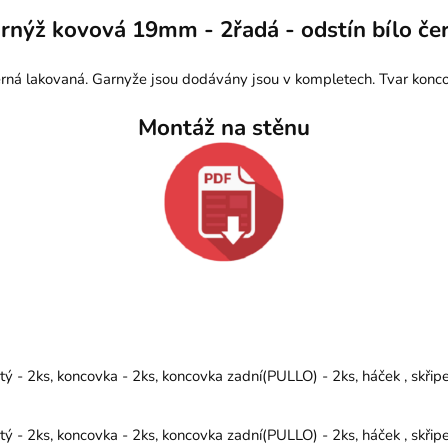
rnýž kovová 19mm - 2řadá - odstín bílo če
rná lakovaná. Garnyže jsou dodávány jsou v kompletech. Tvar konco
Montáž na stěnu
 - 2ks, koncovka - 2ks, koncovka zadní(PULLO) - 2ks, háček , skřip
 - 2ks, koncovka - 2ks, koncovka zadní(PULLO) - 2ks, háček , skřip