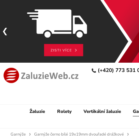
(+420) 773 531
Žaluzie
Rolety
Vertikální žaluzie
Ga
Garnýže
Garnýže černo bílé 19x19mm dvouřadé drážkové