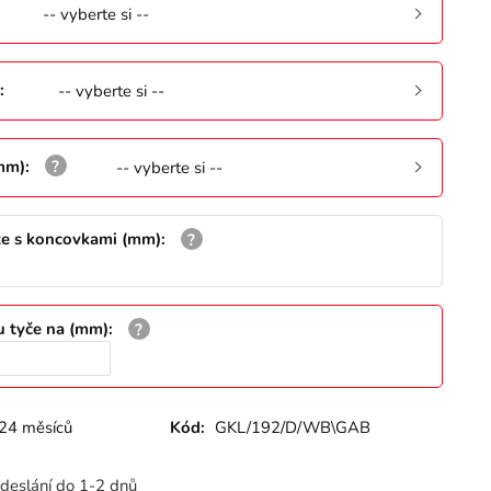
-- vyberte si --
:
-- vyberte si --
(mm)
:
-- vyberte si --
že s koncovkami (mm)
:
u tyče na (mm)
:
24 měsíců
Kód:
GKL/192/D/WB\GAB
deslání do 1-2 dnů