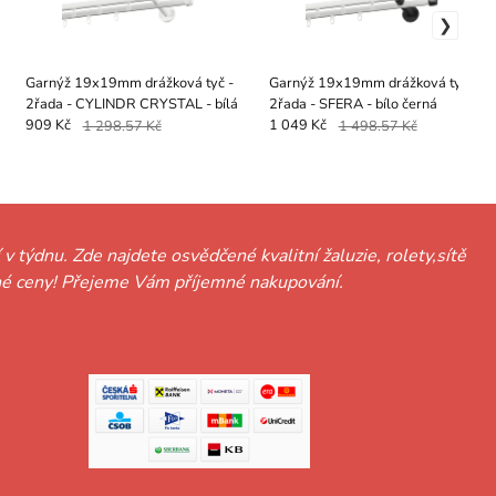
Garnýž 19x19mm drážková tyč -
Garnýž 19x19mm drážková tyč -
2řada - CYLINDR CRYSTAL - bílá
2řada - SFERA - bílo černá
909 Kč
1 298.57 Kč
1 049 Kč
1 498.57 Kč
 v týdnu. Zde najdete osvědčené kvalitní žaluzie, rolety,sítě
hodné ceny! Přejeme Vám příjemné nakupování.