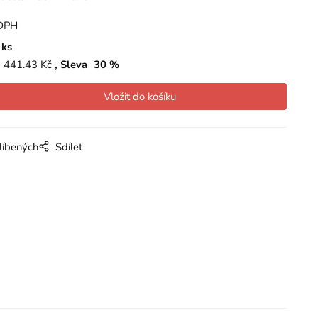
DPH
ks
 441.43
Kč
Sleva
30
%
líbených
Sdílet