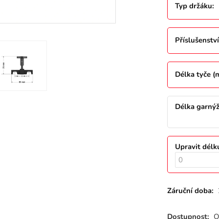
Typ držáku
:
Příslušenství
Délka tyče 
Délka garný
Upravit délk
Záruční doba:
Dostupnost:
O