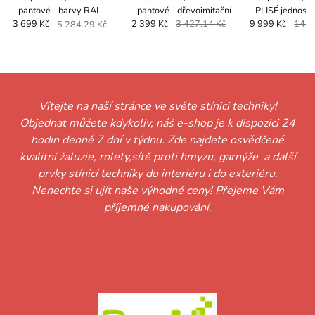
- pantové - barvy RAL
- pantové - dřevoimitační
- PLISÉ jednostr
barvy RAL
3 699 Kč
5 284.29 Kč
2 399 Kč
3 427.14 Kč
9 999 Kč
14 2
Vítejte na naší stránce ve světe stínici techniky!
Objednat můžete kdykoliv, náš e-shop je k dispozici 24
hodin denně 7 dní v týdnu. Zde najdete osvědčené
kvalitní žaluzie, rolety,sítě proti hmyzu, garnýže a další
prvky stínicí techniky do interiéru i do exteriéru.
Nenechte si ujít naše výhodné ceny! Přejeme Vám
příjemné nakupování.