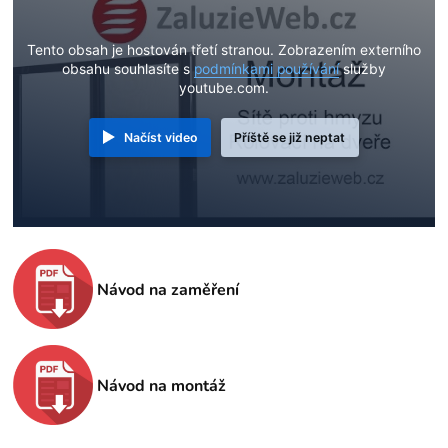
Tento obsah je hostován třetí stranou. Zobrazením externího
obsahu souhlasíte s
podmínkami používání
služby
youtube.com.
Načíst video
Příště se již neptat
Návod na zaměření
Návod na montáž