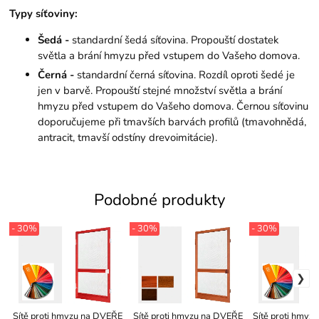
Typy síťoviny:
Šedá -
standardní šedá síťovina. Propouští dostatek
světla a brání hmyzu před vstupem do Vašeho domova.
Černá -
standardní černá síťovina. Rozdíl oproti šedé je
jen v barvě. Propouští stejné množství světla a brání
hmyzu před vstupem do Vašeho domova. Černou síťovinu
doporučujeme při tmavších barvách profilů (tmavohnědá,
antracit, tmavší odstíny drevoimitácie).
Podobné produkty
- 30%
- 30%
- 30%
Sítě proti hmyzu na DVEŘE
Sítě proti hmyzu na DVEŘE
Sítě proti hmyz