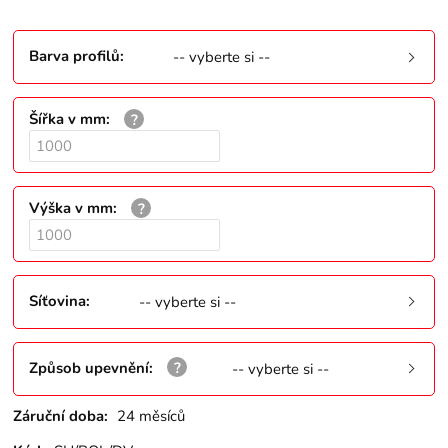
Barva profilů
:
-- vyberte si --
Šířka v mm
:
Výška v mm
:
Síťovina
:
-- vyberte si --
Způsob upevnění
:
-- vyberte si --
Záruční doba:
24 měsíců