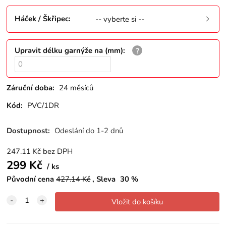
Háček / Škřipec
:
-- vyberte si --
Upravit délku garnýže na (mm)
:
Záruční doba:
24 měsíců
Kód:
PVC/1DR
Dostupnost:
Odeslání do 1-2 dnů
247.11
Kč
bez DPH
299
Kč
ks
Původní cena
427.14
Kč
Sleva
30
%