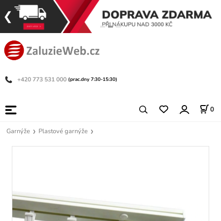
+420 773 531 000
(prac.dny 7:30-15:30)
0
Garnýže
Plastové garnýže