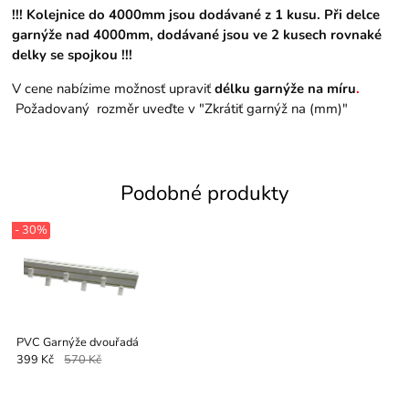
!!! Kolejnice do 4000mm jsou dodávané z 1 kusu. Při delce
garnýže nad 4000mm, dodávané jsou ve 2 kusech rovnaké
delky se spojkou !!!
V cene nabízime možnosť upraviť
délku garnýže na míru
.
Požadovaný rozměr uveďte v "Zkrátiť garnýž na (mm)"
Podobné produkty
- 30%
PVC Garnýže dvouřadá
399 Kč
570 Kč