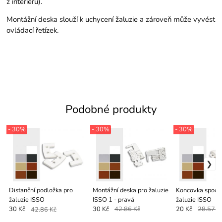
z interiéru).
Montážní deska slouží k uchycení žaluzie a zároveň může vyvést
ovládací řetízek.
Podobné produkty
- 30%
- 30%
- 30%
Distanční podložka pro
Montážní deska pro žaluzie
Koncovka spodní
žaluzie ISSO
ISSO 1 - pravá
žaluzie ISSO
30 Kč
42.86 Kč
30 Kč
42.86 Kč
20 Kč
28.57 K