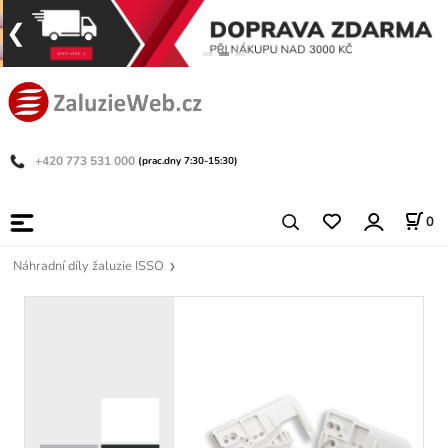
+420 773 531 000
(prac.dny 7:30-15:30)
0
Náhradní díly žaluzie ISSO