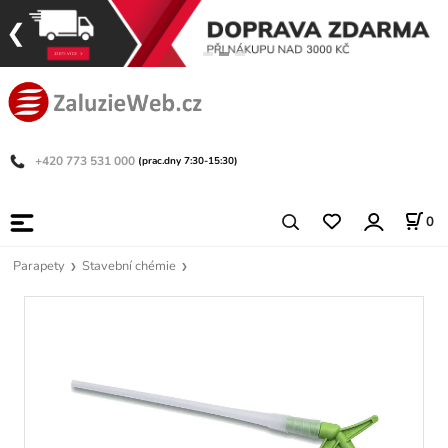
+420 773 531 000
(prac.dny 7:30-15:30)
0
Parapety
Stavební chémie