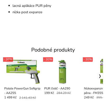
lacná aplikáce PUR pěny
nízka post expanze
Podobné produkty
- 30%
- 30%
- 30%
Pistole PowerGun Softgrip
PUR čistič - AA290
Nízkoexpanzní 
- AA255
pěna - FM355
199 Kč
284.29 Kč
1 499 Kč
2 141.43 Kč
249 Kč
355.71