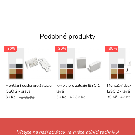
Podobné produkty
- 30%
- 30%
- 30%
Montážní deska pro žaluzie
Krytka pro žaluzie ISSO 1 -
Montážní deska 
ISSO 2 - pravá
levá
ISSO 2 - levá
30 Kč
42.86 Kč
30 Kč
42.86 Kč
30 Kč
42.86 K
Vítejte na naší stránce ve světe stínici techniky!