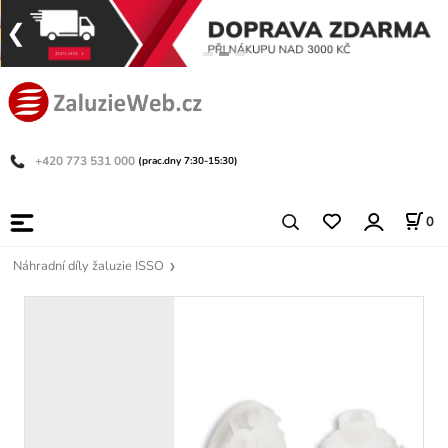
+420 773 531 000
(prac.dny 7:30-15:30)
0
Náhradní díly žaluzie ISSO