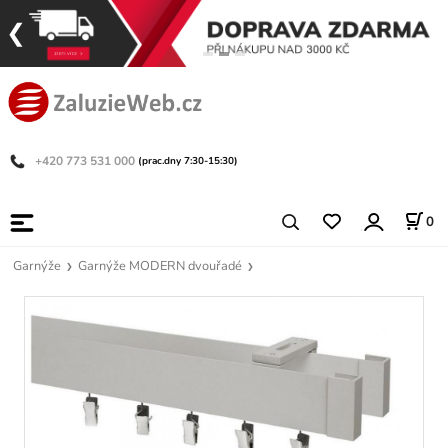
+420 773 531 000
(prac.dny 7:30-15:30)
0
Garnýže
Garnýže MODERN dvouřadé