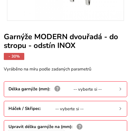
Garnýže MODERN dvouřadá - do
stropu - odstín INOX
- 30%
Vyráběno na míru podle zadaných parametrů
Délka garnýže (mm)
:
-- vyberte si --
Háček / Skřipec
:
-- vyberte si --
Upravit délku garnýže na (mm)
: