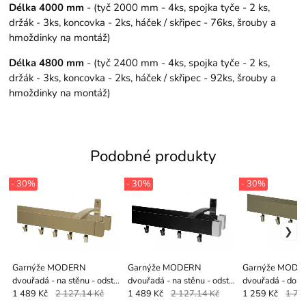
Délka 4000 mm
- (tyč 2000 mm - 4ks, spojka tyče - 2 ks,
držák - 3ks, koncovka - 2ks, háček / skřipec - 76ks, šrouby a
hmoždinky na montáž)
Délka 4800 mm
- (tyč 2400 mm - 4ks, spojka tyče - 2 ks,
držák - 3ks, koncovka - 2ks, háček / skřipec - 92ks, šrouby a
hmoždinky na montáž)
Podobné produkty
- 30%
- 30%
- 30%
Garnýže MODERN
Garnýže MODERN
Garnýže MODE
dvouřadá - na stěnu - odstín
dvouřadá - na stěnu - odstín
dvouřadá - do st
PATINA
ČERNÁ
odstín PATINA
1 489 Kč
2 127.14 Kč
1 489 Kč
2 127.14 Kč
1 259 Kč
1 79