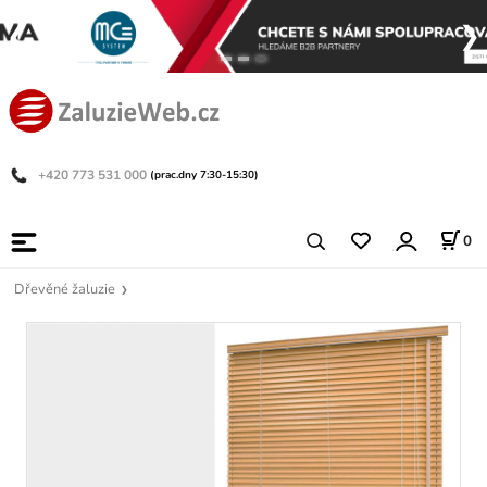
+420 773 531 000
(prac.dny 7:30-15:30)
0
Dřevěné žaluzie