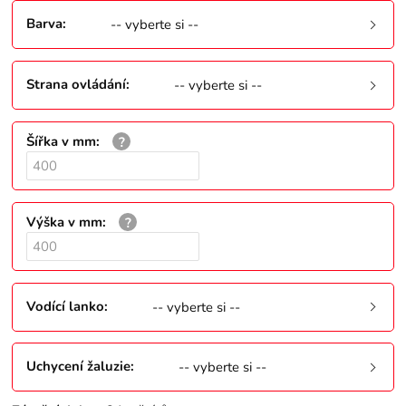
Barva
:
-- vyberte si --
Strana ovládání
:
-- vyberte si --
Šířka v mm
:
Výška v mm
:
Vodící lanko
:
-- vyberte si --
Uchycení žaluzie
:
-- vyberte si --